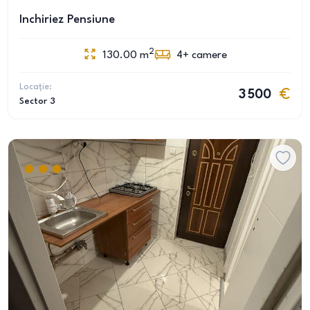
Inchiriez Pensiune
2
130.00
m
4+
camere
Locație:
3 500
Sector 3