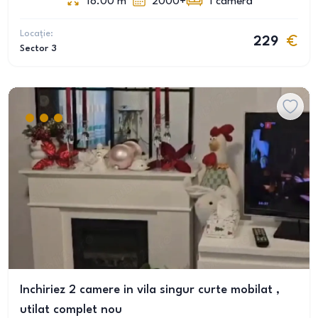
18.00
m
2000+
1
cameră
Locație:
229
Sector 3
Inchiriez 2 camere in vila singur curte mobilat ,
utilat complet nou