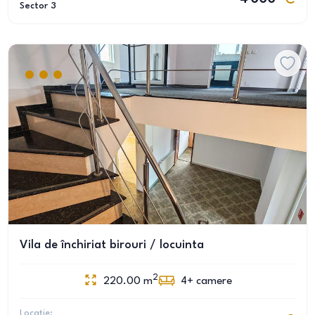
Sector 3
Vila de închiriat birouri / locuinta
2
220.00
m
4+
camere
Locație: