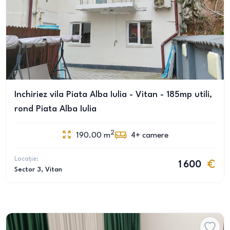
Inchiriez vila Piata Alba Iulia - Vitan - 185mp utili,
rond Piata Alba Iulia
2
190.00
m
4+
camere
Locație:
1 600
Sector 3
, Vitan