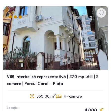
Vilă interbelică reprezentativă | 370 mp utili | 8
camere | Parcul Carol – Piața
2
350.00
m
4+
camere
Locație:
4 000