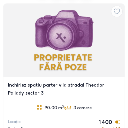
Inchiriez spatiu parter vila stradal Theodor
Pallady sector 3
2
90.00
m
3
camere
Locație:
1 400