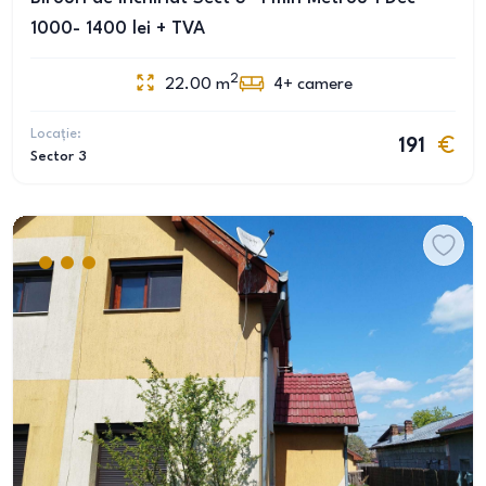
1000- 1400 lei + TVA
2
22.00
m
4+
camere
Locație:
191
Sector 3