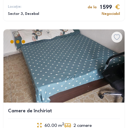
Locație:
1 599
de la
Sector 3
, Decebal
Negociabil
Camere de închiriat
2
60.00
m
2
camere