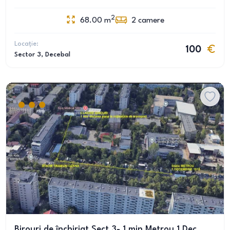
2
68.00
m
2
camere
Locație:
100
Sector 3
, Decebal
Birouri de închiriat Sect 3- 1 min Metrou 1 Dec