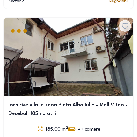
Sector 3
Negociabil
Inchiriez vila in zona Piata Alba Iulia - Mall Vitan -
Decebal. 185mp utili
2
185.00
m
4+
camere