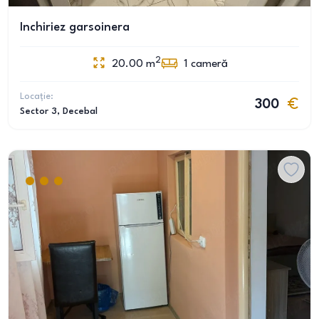
Inchiriez garsoinera
2
20.00
m
1
cameră
Locație:
300
Sector 3
, Decebal