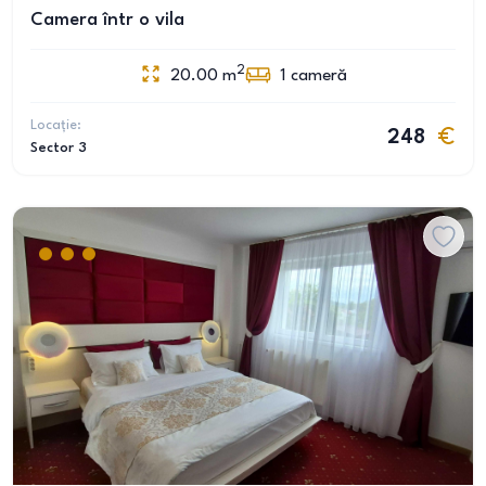
Camera într o vila
2
20.00
m
1
cameră
Locație:
248
Sector 3