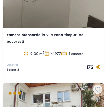
camera mansarda in vila zona timpuri noi
bucuresti
2
9.00
m
<1977
1
cameră
Locație:
172
Sector 3