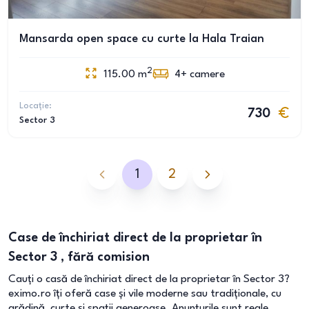
Mansarda open space cu curte la Hala Traian
2
115.00
m
4+
camere
Locație:
730
Sector 3
1
2
Case de închiriat direct de la proprietar în
Sector 3 , fără comision
Cauți o casă de închiriat direct de la proprietar în Sector 3?
eximo.ro îți oferă case și vile moderne sau tradiționale, cu
grădină, curte și spații generoase. Anunțurile sunt reale,