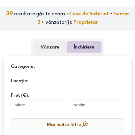
39
rezultate găsite pentru:
Case de închiriat
•
Sector
3
•
vânzător(i)
:
Proprietar
Vânzare
Închiriere
Categorie:
Locație:
Preț (€):
Mai multe filtre