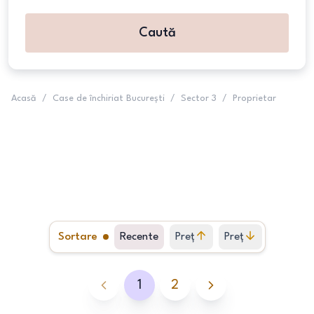
Caută
Acasă
/
Case de închiriat București
/
Sector 3
/
Proprietar
Sortare
Recente
Preț
Preț
crescător
descrescător
1
2