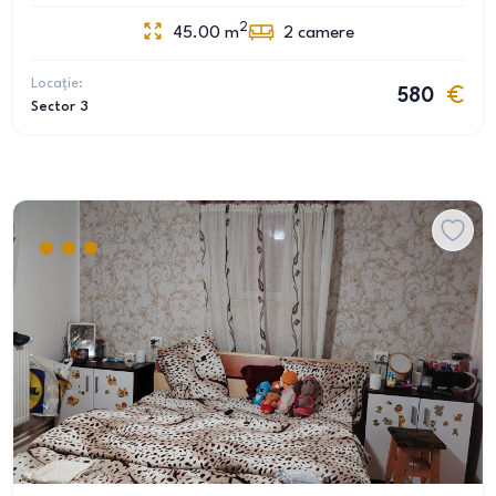
2
45.00
m
2
camere
Locație:
580
Sector 3