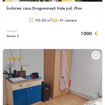
Închiriez casa Dragomirești Vale jud. ilfov
2
110.00
m
4+
camere
Locație:
1 000
Sector 3