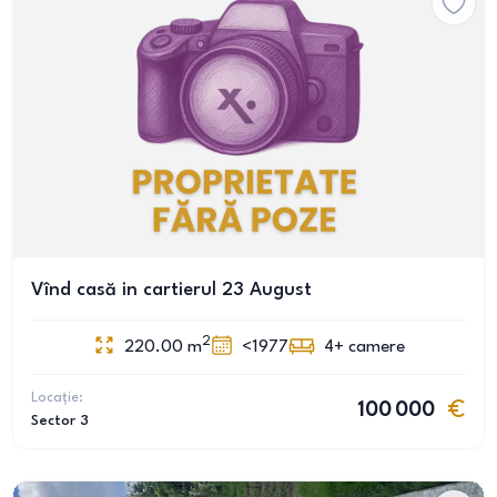
Vînd casă in cartierul 23 August
2
220.00
m
<1977
4+
camere
Locație:
100 000
Sector 3