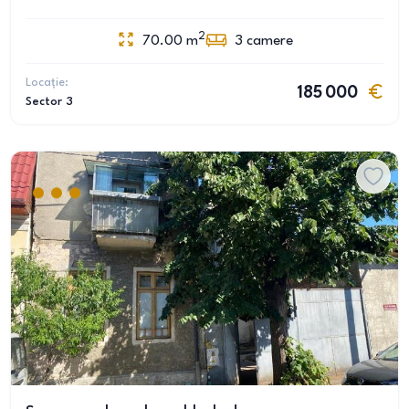
2
70.00
m
3
camere
Locație:
185 000
Sector 3