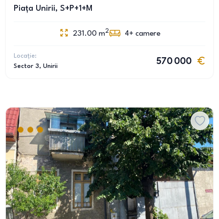
Piața Unirii, S+P+1+M
2
231.00
m
4+
camere
Locație:
570 000
Sector 3
, Unirii