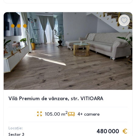
Vilă Premium de vânzare, str. VITIOARA
2
105.00
m
4+
camere
Locație:
480 000
Sector 3