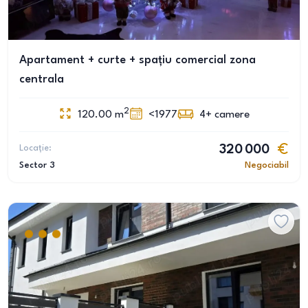
Apartament + curte + spațiu comercial zona
centrala
2
120.00
m
<1977
4+
camere
Locație:
320 000
Sector 3
Negociabil