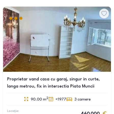
Proprietar vand casa cu garaj, singur in curte,
langa metrou, fix in intersectia Piata Muncii
2
90.00
m
<1977
3
camere
Locație: