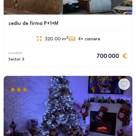
sediu de firma P+1+M
2
320.00
m
4+
camere
Locație:
700 000
Sector 3