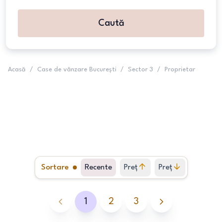
Caută
Acasă
/
Case de vânzare București
/
Sector 3
/
Proprietar
Sortare
Recente
Preț
Preț
crescător
descrescător
1
2
3