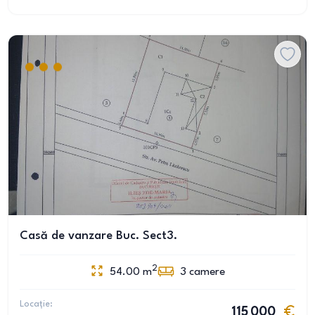
Casă de vanzare Buc. Sect3.
2
54.00
m
3
camere
Locație:
115 000