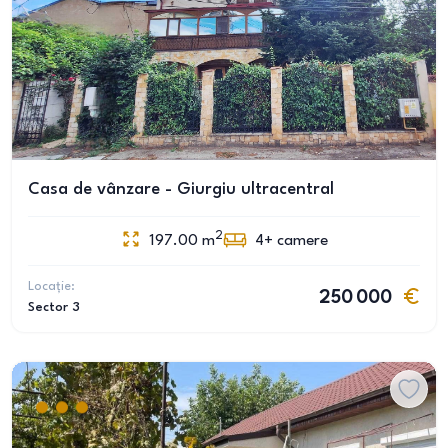
Casa de vânzare - Giurgiu ultracentral
2
197.00
m
4+
camere
Locație:
250 000
Sector 3