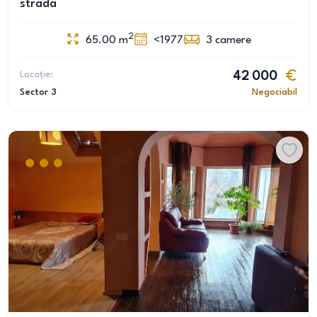
strada
2
65.00
m
<1977
3
camere
Locație:
42 000
Sector 3
Negociabil