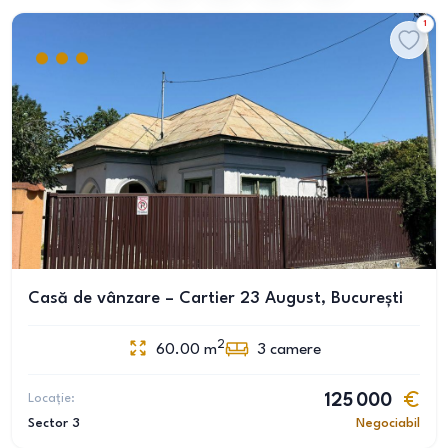
1
Casă de vânzare – Cartier 23 August, București
2
60.00
m
3
camere
Locație:
125 000
Sector 3
Negociabil