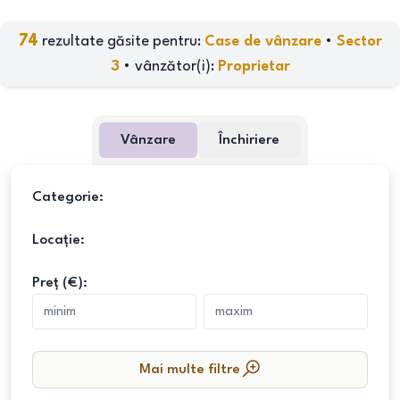
74
rezultate găsite pentru:
Case de vânzare
•
Sector
3
•
vânzător(i)
:
Proprietar
Vânzare
Închiriere
Categorie:
Locație:
Preț (€):
Mai multe filtre