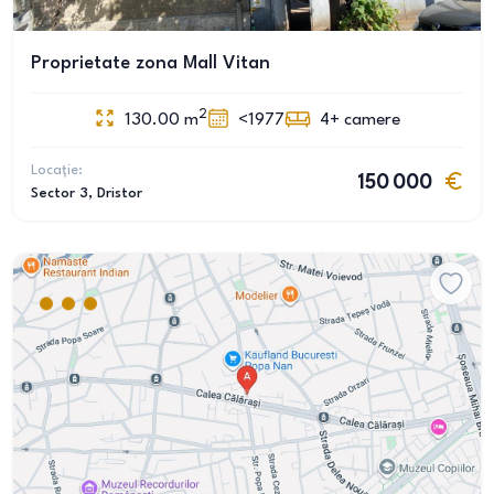
Proprietate zona Mall Vitan
2
130.00
m
<1977
4+
camere
Locație:
150 000
Sector 3
, Dristor