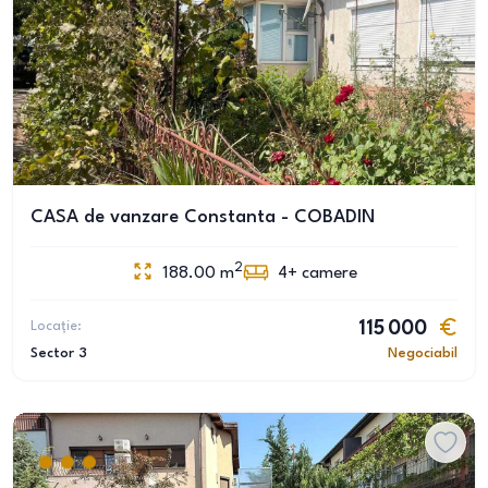
CASA de vanzare Constanta - COBADIN
2
188.00
m
4+
camere
Locație:
115 000
Sector 3
Negociabil