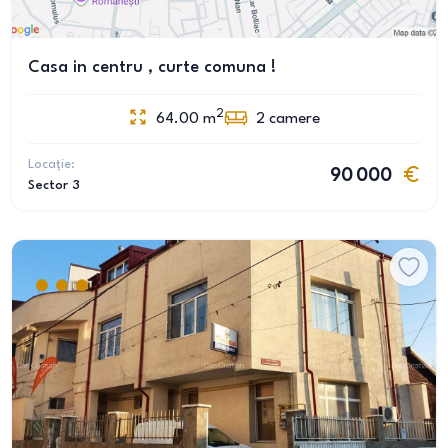
Casa in centru , curte comuna !
2
64.00
m
2
camere
Locație:
90 000
Sector 3