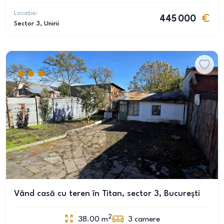
Locație:
445 000
Sector 3
, Unirii
Vând casă cu teren în Titan, sector 3, București
2
38.00
m
3
camere