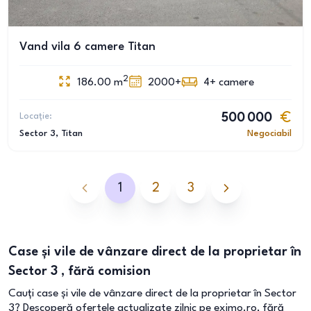
Vand vila 6 camere Titan
2
186.00
m
2000+
4+
camere
Locație:
500 000
Sector 3
, Titan
Negociabil
1
2
3
Case și vile de vânzare direct de la proprietar în
Sector 3 , fără comision
Cauți case și vile de vânzare direct de la proprietar în Sector
3? Descoperă ofertele actualizate zilnic pe eximo.ro, fără