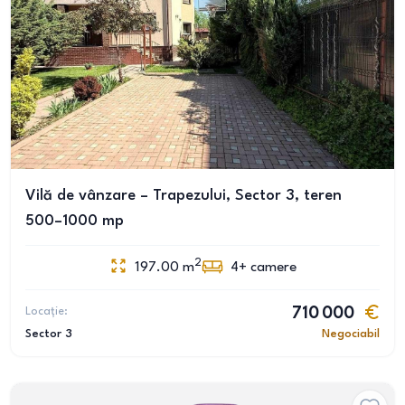
Vilă de vânzare – Trapezului, Sector 3, teren
500–1000 mp
2
197.00
m
4+
camere
Locație:
710 000
Sector 3
Negociabil