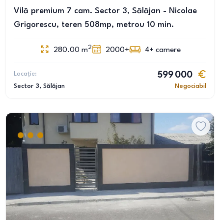
Vilă premium 7 cam. Sector 3, Sălăjan - Nicolae
Grigorescu, teren 508mp, metrou 10 min.
2
280.00
m
2000+
4+
camere
Locație:
599 000
Sector 3
, Sălăjan
Negociabil