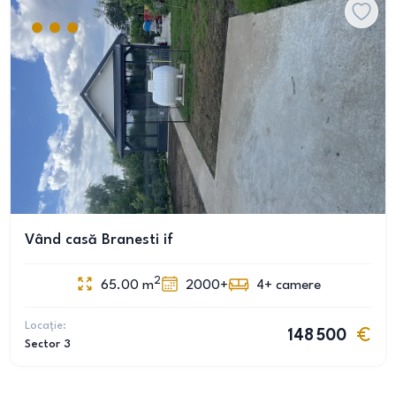
Vând casă Branesti if
2
65.00
m
2000+
4+
camere
Locație:
148 500
Sector 3