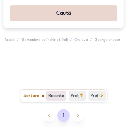
Caută
Acasă
/
Garsoniere de închiriat Dolj
/
Craiova
/
George enescu
Sortare
Recente
Preț
Preț
crescător
descrescător
1