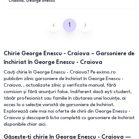
Craiova
, George Enescu
1
Chirie George Enescu - Craiova – Garsoniere de
închiriat în George Enescu - Craiova
Cauți chirie în George Enescu - Craiova? Pe eximo.ro
publicăm zilnic garsoniere de închiriat în George Enescu -
Craiova, , actualizate zilnic și verificate manual, fără
comision și fără anunțuri false. Indiferent dacă ești student,
tânăr profesionist sau familie în căutarea unei locuințe, ai
acces la o selecție variată de garsoniere de închiriat.
Explorează cele mai noi oferte de chirii din George Enescu -
Craiova și descoperă lista completă cu garsoniere de închiriat
disponibile chiar aici.
Găsește-ți chirie în George Enescu - Craiova —