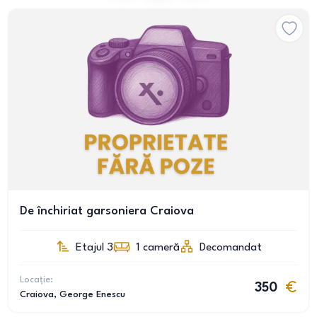
De închiriat garsoniera Craiova
Etajul 3
1
cameră
Decomandat
Locație:
350
Craiova
, George Enescu