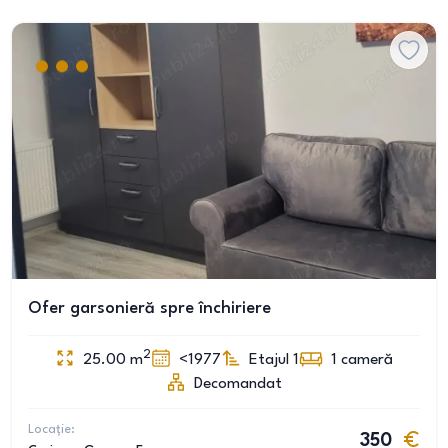
Ofer garsonieră spre închiriere
2
25.00
m
<1977
Etajul 1
1
cameră
Decomandat
Locație:
350