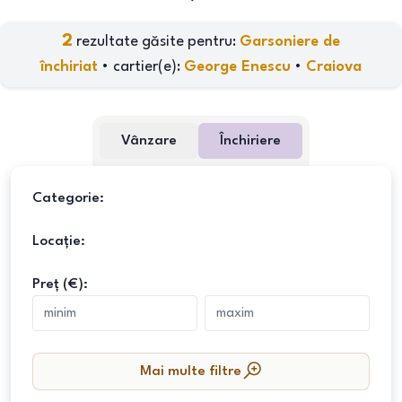
2
rezultate găsite pentru:
Garsoniere de
închiriat
•
cartier(e)
:
George Enescu
•
Craiova
Vânzare
Închiriere
Categorie:
Locație:
Preț (€):
Mai multe filtre