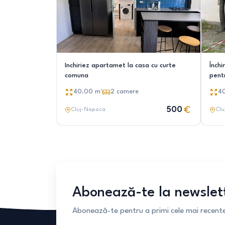
Inchiriez apartamet la casa cu curte
Închi
comuna
pentr
40.00
m²
2
camere
4
500
Cluj-Napoca
Clu
Abonează-te la newslet
Abonează-te pentru a primi cele mai recente 