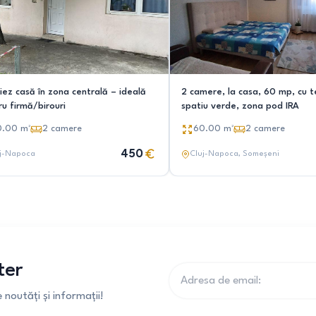
riez casă în zona centrală – ideală
2 camere, la casa, 60 mp, cu t
u firmă/birouri
spatiu verde, zona pod IRA
0.00
m²
2
camere
60.00
m²
2
camere
450
j-Napoca
Cluj-Napoca
, Someșeni
ter
noutăți și informații!