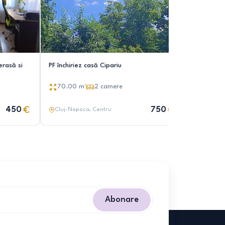
erasă si
PF închiriez casă Cipariu
Inchiriez 
70.00
m²
2
camere
2
came
450
750
Cluj-Napoca
, Centru
Cluj-Nap
Abonare