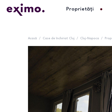
Proprietăți
Acasă
/
Case de închiriat Cluj
/
Cluj-Napoca
/
Prop