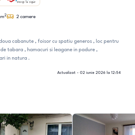
2
m
2
camere
ez doua cabanute , foisor cu spatiu generos , loc pentru
 de tabara , hamacuri si leagane in padure ,
ari in natura .
Actualizat -
02 iunie 2026 la 12:54