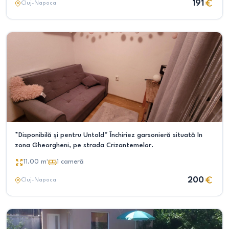
191
Cluj-Napoca
*Disponibilă și pentru Untold* Închiriez garsonieră situată în
zona Gheorgheni, pe strada Crizantemelor.
11.00
m²
1
cameră
200
Cluj-Napoca