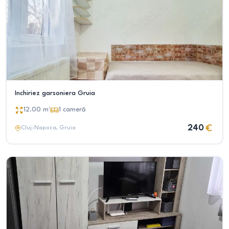
Inchiriez garsoniera Gruia
12.00
m²
1
cameră
240
Cluj-Napoca
, Gruia