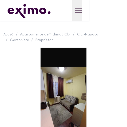
Acasă
/
Apartamente de închiriat Cluj
/
Cluj-Napoca
/
Garsoniere
/
Proprietar