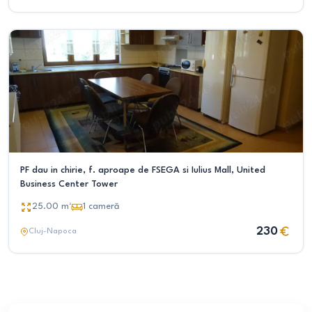
PF dau in chirie, f. aproape de FSEGA si Iulius Mall, United
Business Center Tower
25.00
m²
1
cameră
230
Cluj-Napoca