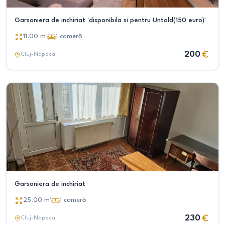
Garsoniera de inchiriat 'disponibila si pentru Untold(150 euro)'
11.00
m²
1
cameră
200
Cluj-Napoca
Garsoniera de inchiriat
25.00
m²
1
cameră
230
Cluj-Napoca