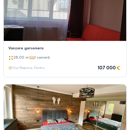
Vanzare garsoniera
28.00
m²
1
cameră
107 000
Cluj-Napoca
, Centru