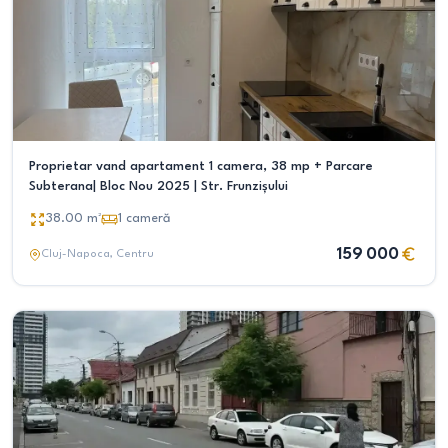
Proprietar vand apartament 1 camera, 38 mp + Parcare
Subterana| Bloc Nou 2025 | Str. Frunzișului
38.00
m²
1
cameră
159 000
Cluj-Napoca
, Centru