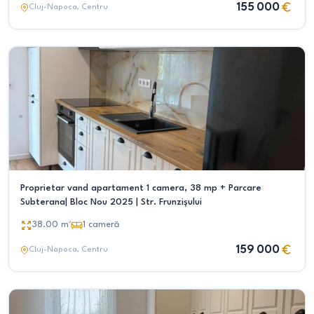
155 000
Cluj-Napoca
, Centru
Proprietar vand apartament 1 camera, 38 mp + Parcare
Subterana| Bloc Nou 2025 | Str. Frunzișului
38.00
m²
1
cameră
159 000
Cluj-Napoca
, Centru