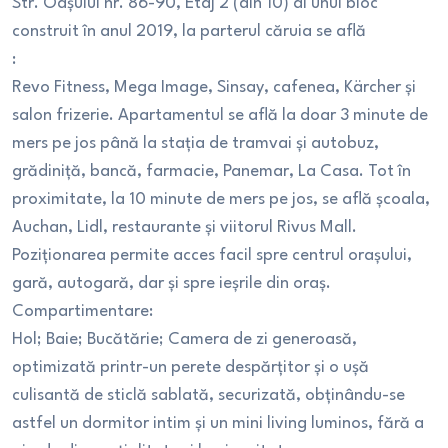
Str. Oașului nr. 86-90, Etaj 2 (din 10) al unui bloc
construit în anul 2019, la parterul căruia se află
:
Revo Fitness, Mega Image, Sinsay, cafenea, Kärcher și
salon frizerie. Apartamentul se află la doar 3 minute de
mers pe jos până la stația de tramvai și autobuz,
grădiniță, bancă, farmacie, Panemar, La Casa. Tot în
proximitate, la 10 minute de mers pe jos, se află școala,
Auchan, Lidl, restaurante și viitorul Rivus Mall.
Poziționarea permite acces facil spre centrul orașului,
gară, autogară, dar și spre ieșrile din oraș.
Compartimentare:
Hol; Baie; Bucătărie; Camera de zi generoasă,
optimizată printr-un perete despărțitor și o ușă
culisantă de sticlă sablată, securizată, obținându-se
astfel un dormitor intim și un mini living luminos, fără a