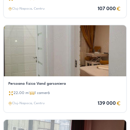
107 000
Cluj-Napoca
, Centru
Persoana fizica Vand garsoniera
22.00
m²
1
cameră
139 000
Cluj-Napoca
, Centru