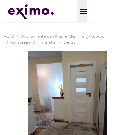
Acasă
/
Apartamente de vânzare Cluj
/
Cluj-Napoca
/
Garsoniere
/
Proprietar
/
Centru