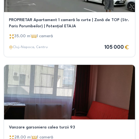
PROPRIETAR Apartament 1 cameră la curte | Zonă de TOP (Str.
Paris Porumbeilor) | Potențial ETAJA
35.00
m²
1
cameră
105 000
Cluj-Napoca
, Centru
Vanzare garsoniera calea turzii 93
28.00
m²
1
cameră