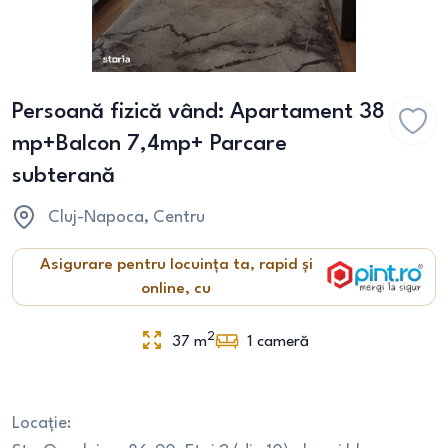
Persoană fizică vând: Apartament 38
mp+Balcon 7,4mp+ Parcare
subterană
Cluj-Napoca
, Centru
Asigurare pentru locuința ta, rapid și
online, cu
2
37
m
1
cameră
Locație: