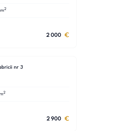
2
m
2 000
bricii nr 3
2
m
2 900