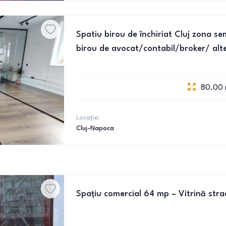
Spatiu birou de închiriat Cluj zona se
birou de avocat/contabil/broker/ alt
80.00
Locație:
Cluj-Napoca
Spațiu comercial 64 mp – Vitrină stra