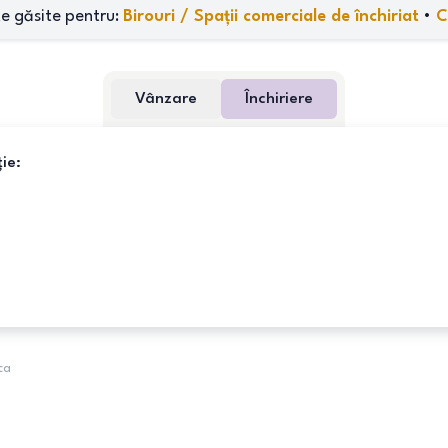
e găsite pentru:
Birouri / Spații comerciale de închiriat
•
C
Vânzare
Închiriere
ie:
ca