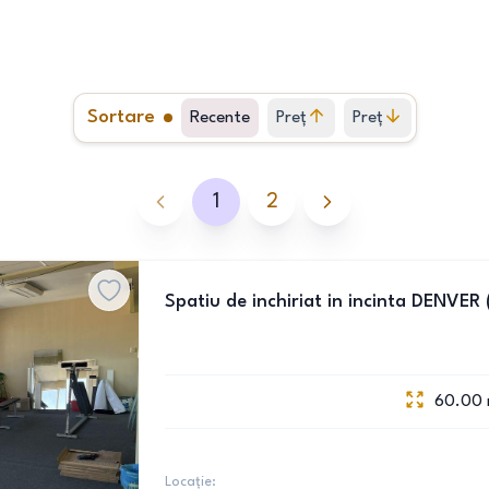
Sortare
Recente
Preț
Preț
crescător
descrescător
1
2
Spatiu de inchiriat in incinta DENVER
60.00
Locație: