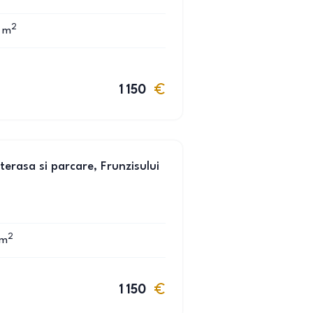
2
m
1 150
erasa si parcare, Frunzisului
2
m
1 150