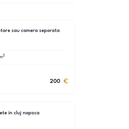
setare sau camera separata
2
m
200
ete in cluj napoca