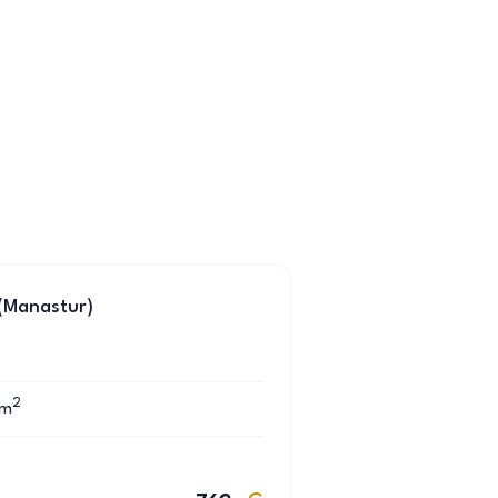
 (Manastur)
2
m