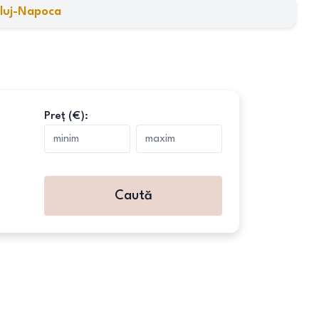
luj-Napoca
Preț (€):
Caută