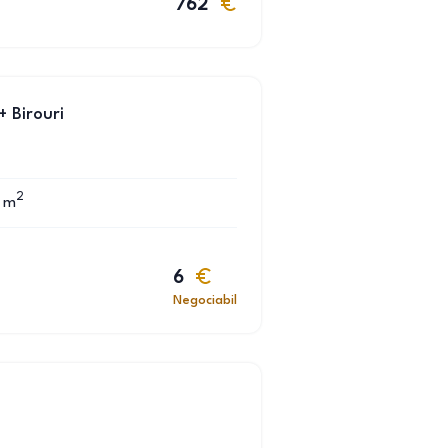
762
+ Birouri
2
m
6
Negociabil