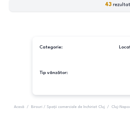
43
rezultat
Categorie:
Locaț
Tip vânzător:
Acasă
/
Birouri / Spații comerciale de închiriat Cluj
/
Cluj-Napo