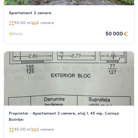
Apartament 2 camere
55.00
m²
2
camere
50 000
Bacău
Proprietar - Apartament 2 camere, etaj 1, 45 mp, Cornișa
Bistriței
45.00
m²
2
camere