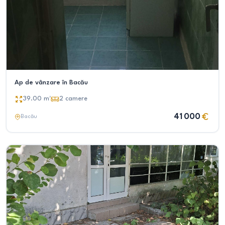
Ap de vânzare în Bacău
39.00
m²
2
camere
41 000
Bacău