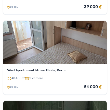
39 000
Bacău
Vând Apartament Mircea Eliade, Bacau
48.00
m²
2
camere
54 000
Bacău