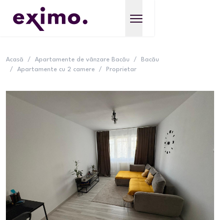
Acasă
/
Apartamente de vânzare Bacău
/
Bacău
/
Apartamente cu 2 camere
/
Proprietar