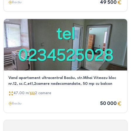
49 500
Bacău
Vand apartament ultracentral Bacău, str.Mihai Viteazu bloc
nr.12, sc.C,et1,2camere nedecomandate, 50 mp cu balcon
47.00
m²
2
camere
50 000
Bacău