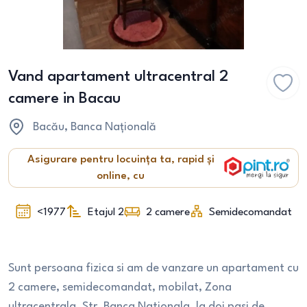
Vand apartament ultracentral 2
camere in Bacau
Bacău
, Banca Națională
Asigurare pentru locuința ta, rapid și
online, cu
<1977
Etajul 2
2
camere
Semidecomandat
Sunt persoana fizica si am de vanzare un apartament cu
2 camere, semidecomandat, mobilat, Zona
ultracentrala, Str. Banca Nationala, la doi pasi de