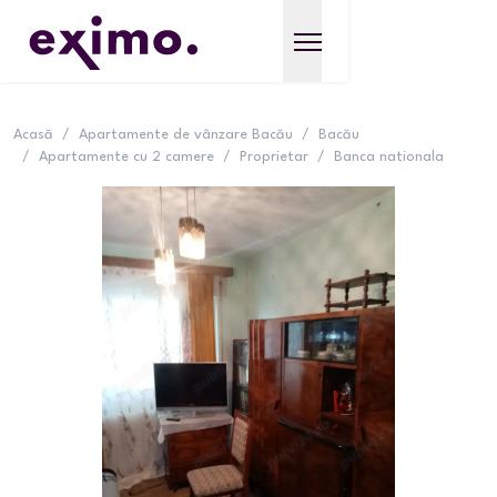
Acasă
/
Apartamente de vânzare Bacău
/
Bacău
/
Apartamente cu 2 camere
/
Proprietar
/
Banca nationala