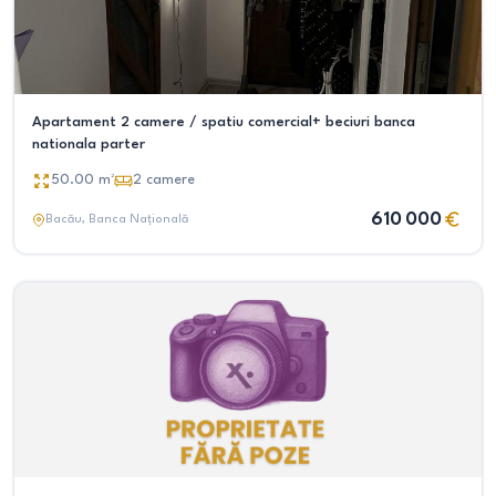
Apartament 2 camere / spatiu comercial+ beciuri banca
nationala parter
50.00
m²
2
camere
610 000
Bacău
, Banca Națională