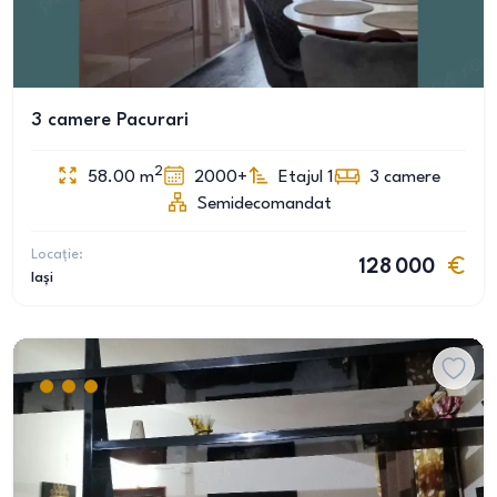
3 camere Pacurari
2
58.00
m
2000+
Etajul 1
3
camere
Semidecomandat
Locație:
128 000
Iași