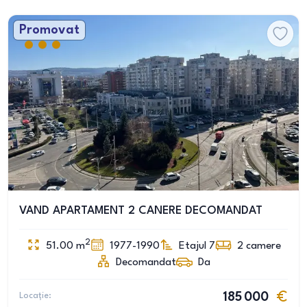
Promovat
VAND APARTAMENT 2 CANERE DECOMANDAT
2
51.00
m
1977-1990
Etajul 7
2
camere
Decomandat
Da
Locație:
185 000