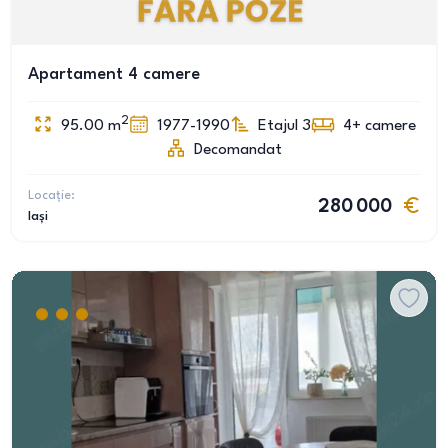
Apartament 4 camere
2
95.00
m
1977-1990
Etajul 3
4+
camere
Decomandat
Locație:
280 000
Iași