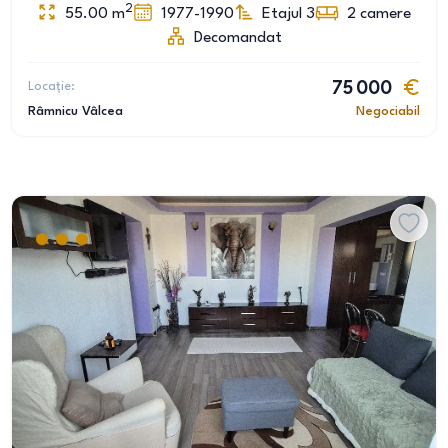
2
55.00
m
1977-1990
Etajul 3
2
camere
Decomandat
Locație:
75 000
Râmnicu Vâlcea
Negociabil