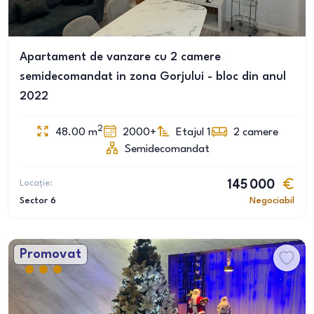
Apartament de vanzare cu 2 camere
semidecomandat in zona Gorjului - bloc din anul
2022
2
48.00
m
2000+
Etajul 1
2
camere
Semidecomandat
Locație:
145 000
Sector 6
Negociabil
Promovat