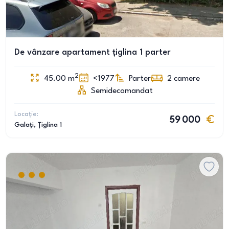
De vânzare apartament țiglina 1 parter
2
45.00
m
<1977
Parter
2
camere
Semidecomandat
Locație:
59 000
Galați
, Țiglina 1