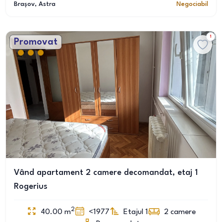
Brașov
, Astra
Negociabil
1
Promovat
Vând apartament 2 camere decomandat, etaj 1
Rogerius
2
40.00
m
<1977
Etajul 1
2
camere