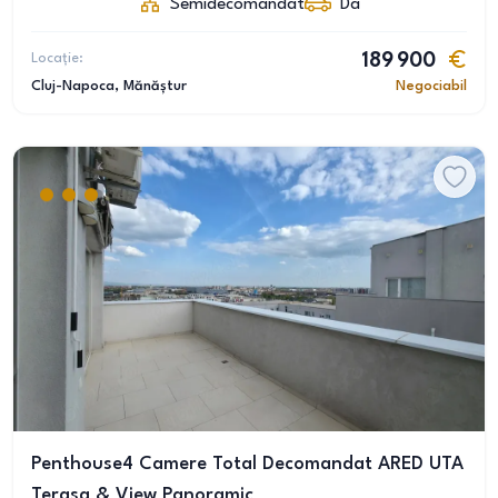
Semidecomandat
Da
Locație:
189 900
Cluj-Napoca
, Mănăștur
Negociabil
Penthouse4 Camere Total Decomandat ARED UTA
Terasa & View Panoramic