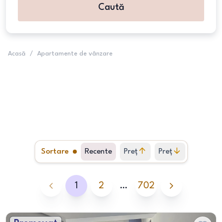
Caută
Acasă
/
Apartamente de vânzare
Sortare
Recente
Preț
Preț
crescător
descrescător
1
2
…
702