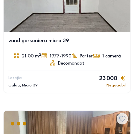
vand garsoniera micro 39
2
21.00
m
1977-1990
Parter
1
cameră
Decomandat
Locație:
23 000
Galați
, Micro 39
Negociabil