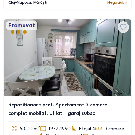
Cluj-Napoca
, Mărăști
Negociabil
Promovat
Repozitionare pret! Apartament 3 camere
complet mobilat, utilat + garaj subsol
2
63.00
m
1977-1990
Etajul 4
3
camere