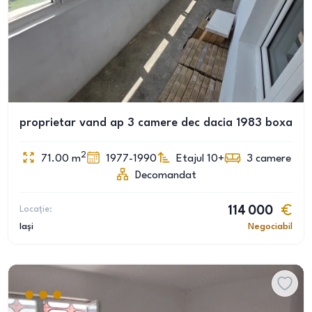
proprietar vand ap 3 camere dec dacia 1983 boxa
2
71.00
m
1977-1990
Etajul 10+
3
camere
Decomandat
Locație:
114 000
Iași
Negociabil