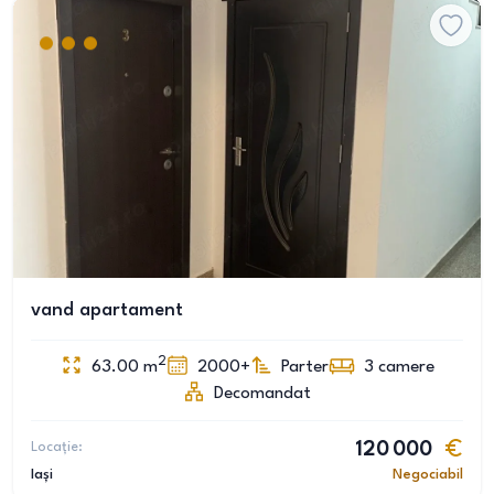
vand apartament
2
63.00
m
2000+
Parter
3
camere
Decomandat
Locație:
120 000
Iași
Negociabil