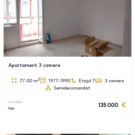
Apartament 3 camere
2
77.00
m
1977-1990
Etajul 7
3
camere
Semidecomandat
Locație:
135 000
Iași