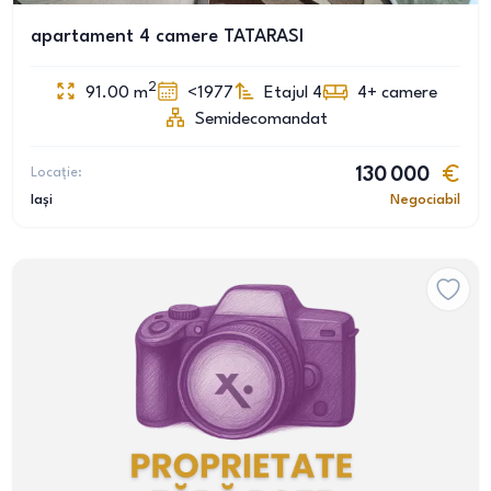
apartament 4 camere TATARASI
2
91.00
m
<1977
Etajul 4
4+
camere
Semidecomandat
Locație:
130 000
Iași
Negociabil