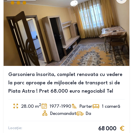
Garsoniera însorita, complet renovata cu vedere
la parc aproape de mijloacele de transport si de
Piata Astra ! Pret 68.000 euro negociabil Tel
2
28.00
m
1977-1990
Parter
1
cameră
Decomandat
Da
Locație:
68 000