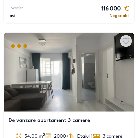
Locație:
116 000
Iași
Negociabil
De vanzare apartament 3 camere
2
54.00
m
2000+
Etajul 1
3
camere