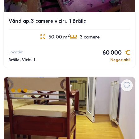
Vând ap.3 camere viziru 1 Brăila
2
50.00
m
3
camere
Locație:
60 000
Brăila
, Viziru 1
Negociabil