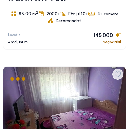
2
85.00
m
2000+
Etajul 10+
4+
camere
Decomandat
Locație:
145 000
Arad
, Intim
Negociabil