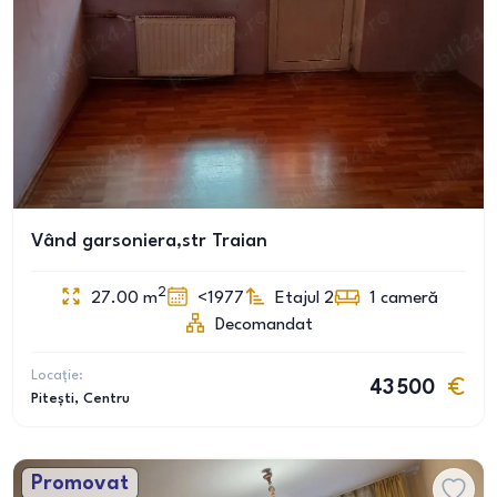
Vând garsoniera,str Traian
2
27.00
m
<1977
Etajul 2
1
cameră
Decomandat
Locație:
43 500
Pitești
, Centru
Promovat