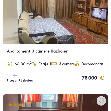
Apartament 3 camere Razboieni
2
60.00
m
Etajul 1
3
camere
Decomandat
Locație:
78 000
Pitești
, Războieni