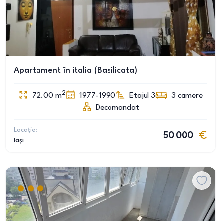
Apartament în italia (Basilicata)
2
72.00
m
1977-1990
Etajul 3
3
camere
Decomandat
Locație:
50 000
Iași