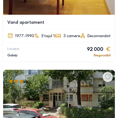
Vand apartament
1977-1990
Etajul 1
3
camere
Decomandat
Locație:
92 000
Galați
Negociabil