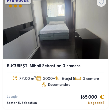
Promovat
BUCUREȘTI Mihail Sebastian 3 camere
2
77.00
m
2000+
Etajul 5
3
camere
Decomandat
Locație:
165 000
Sector 5
, Sebastian
Negociabil