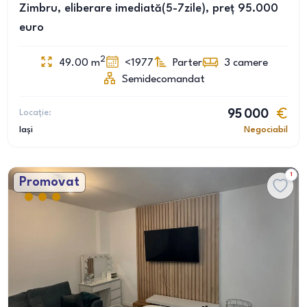
Zimbru, eliberare imediată(5-7zile), preț 95.000
euro
2
49.00
m
<1977
Parter
3
camere
Semidecomandat
Locație:
95 000
Iași
Negociabil
1
Promovat