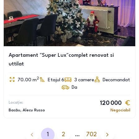
Apartament "Super Lux"complet renovat si
uttilat
2
70.00
m
Etajul 6
3
camere
Decomandat
Da
Locație:
120 000
Bacău
, Alecu Russo
Negociabil
1
2
…
702