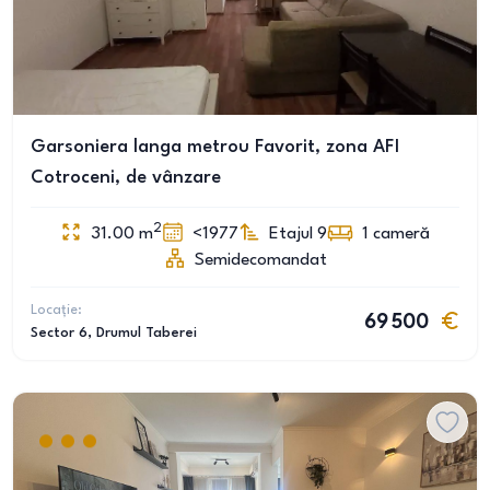
Garsoniera langa metrou Favorit, zona AFI
Cotroceni, de vânzare
2
31.00
m
<1977
Etajul 9
1
cameră
Semidecomandat
Locație:
69 500
Sector 6
, Drumul Taberei