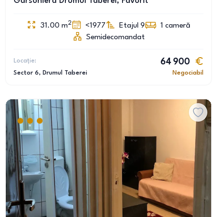
Garsoniera Drumul Taberei, Favorit
2
31.00
m
<1977
Etajul 9
1
cameră
Semidecomandat
Locație:
64 900
Sector 6
, Drumul Taberei
Negociabil