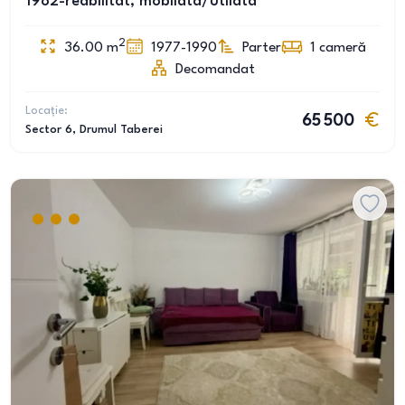
1982-reabilitat, mobilata/utilata
2
36.00
m
1977-1990
Parter
1
cameră
Decomandat
Locație:
65 500
Sector 6
, Drumul Taberei