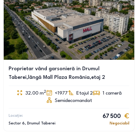
Proprietar vând garsonieră in Drumul
Taberei,lângă Mall Plaza România,etaj 2
2
32.00
m
<1977
Etajul 2
1
cameră
Semidecomandat
Locație:
67 500
Sector 6
, Drumul Taberei
Negociabil