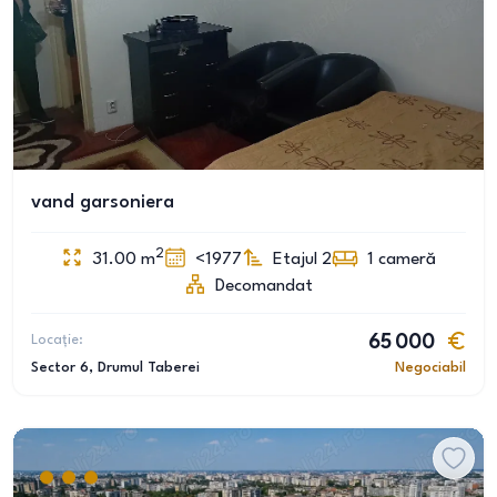
vand garsoniera
2
31.00
m
<1977
Etajul 2
1
cameră
Decomandat
Locație:
65 000
Sector 6
, Drumul Taberei
Negociabil