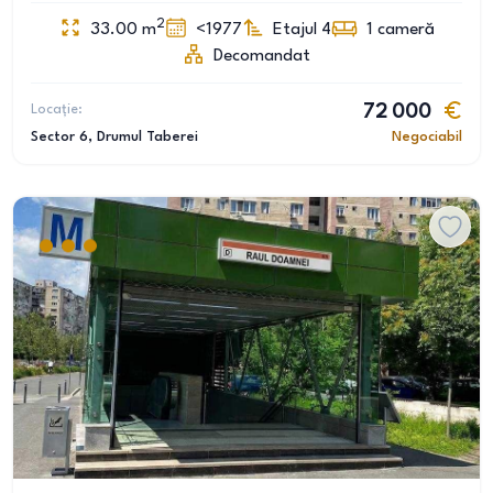
2
33.00
m
<1977
Etajul 4
1
cameră
Decomandat
Locație:
72 000
Sector 6
, Drumul Taberei
Negociabil