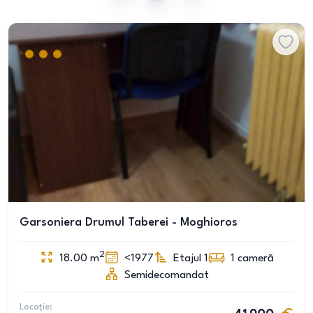
Garsoniera Drumul Taberei - Moghioros
2
18.00
m
<1977
Etajul 1
1
cameră
Semidecomandat
Locație: