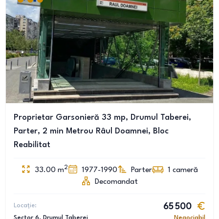
Proprietar Garsonieră 33 mp, Drumul Taberei,
Parter, 2 min Metrou Râul Doamnei, Bloc
Reabilitat
2
33.00
m
1977-1990
Parter
1
cameră
Decomandat
Locație:
65 500
Sector 6
, Drumul Taberei
Negociabil