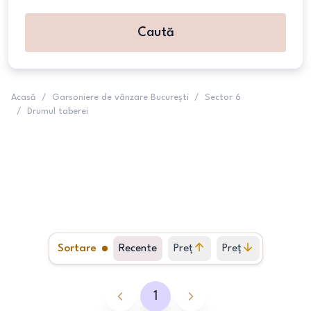
Caută
Acasă
/
Garsoniere de vânzare București
/
Sector 6
/
Drumul taberei
Sortare
Recente
Preț
Preț
crescător
descrescător
1