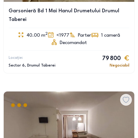
Garsonieră Bd 1 Mai Hanul Drumetului Drumul
Taberei
2
40.00
m
<1977
Parter
1
cameră
Decomandat
Locație:
79 800
Sector 6
, Drumul Taberei
Negociabil