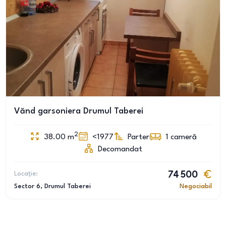
Vănd garsoniera Drumul Taberei
2
38.00
m
<1977
Parter
1
cameră
Decomandat
Locație:
74 500
Sector 6
, Drumul Taberei
Negociabil