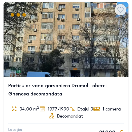
Particular vand garsoniera Drumul Taberei -
Ghencea decomandata
2
34.00
m
1977-1990
Etajul 3
1
cameră
Decomandat
Locație: