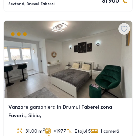
81 900
Sector 6
, Drumul Taberei
Vanzare garsoniera in Drumul Taberei zona
Favorit, Sibiu,
2
31.00
m
<1977
Etajul 5
1
cameră