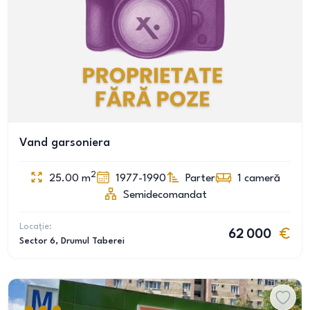
Vand garsoniera
2
25.00
m
1977-1990
Parter
1
cameră
Semidecomandat
Locație:
62 000
Sector 6
, Drumul Taberei