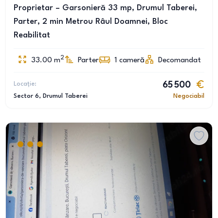
Proprietar – Garsonieră 33 mp, Drumul Taberei,
Parter, 2 min Metrou Râul Doamnei, Bloc
Reabilitat
2
33.00
m
Parter
1
cameră
Decomandat
Locație:
65 500
Sector 6
, Drumul Taberei
Negociabil