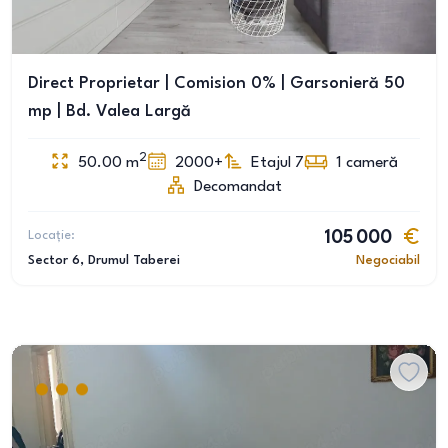
Direct Proprietar | Comision 0% | Garsonieră 50
mp | Bd. Valea Largă
2
50.00
m
2000+
Etajul 7
1
cameră
Decomandat
Locație:
105 000
Sector 6
, Drumul Taberei
Negociabil