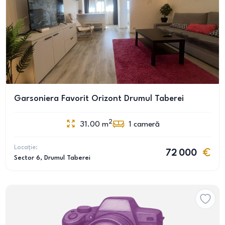
Garsoniera Favorit Orizont Drumul Taberei
2
31.00
m
1
cameră
Locație:
72 000
Sector 6
, Drumul Taberei