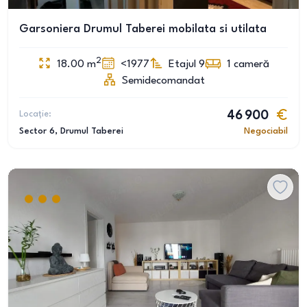
Garsoniera Drumul Taberei mobilata si utilata
2
18.00
m
<1977
Etajul 9
1
cameră
Semidecomandat
Locație:
46 900
Sector 6
, Drumul Taberei
Negociabil