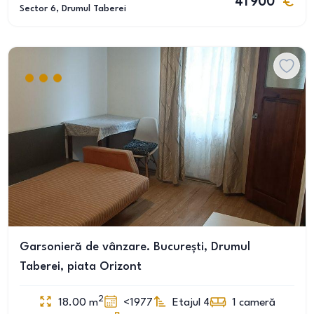
41 900
Sector 6
, Drumul Taberei
Garsonieră de vânzare. București, Drumul
Taberei, piata Orizont
2
18.00
m
<1977
Etajul 4
1
cameră