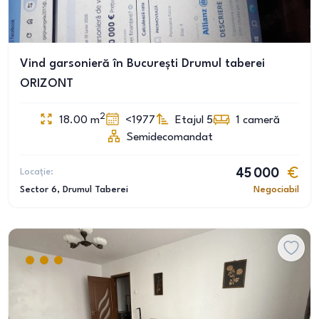
Vind garsonieră în București Drumul taberei
ORIZONT
2
18.00
m
<1977
Etajul 5
1
cameră
Semidecomandat
Locație:
45 000
Sector 6
, Drumul Taberei
Negociabil