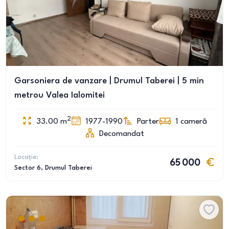
Garsoniera de vanzare | Drumul Taberei | 5 min
metrou Valea Ialomitei
2
33.00
m
1977-1990
Parter
1
cameră
Decomandat
Locație:
65 000
Sector 6
, Drumul Taberei