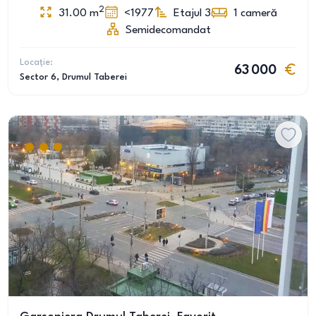
2
31.00
m
<1977
Etajul 3
1
cameră
Semidecomandat
Locație:
63 000
Sector 6
, Drumul Taberei