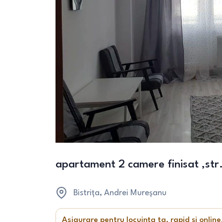
apartament 2 camere finisat ,st
Bistrița
, Andrei Mureșanu
Asigurare pentru locuința ta, rapid și online