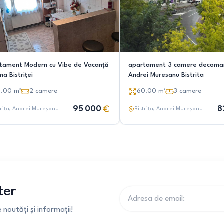
tament Modern cu Vibe de Vacanță
apartament 3 camere decoma
ima Bistriței
Andrei Muresanu Bistrita
8.00
m²
2
camere
60.00
m²
3
camere
95 000
8
rița
, Andrei Mureșanu
Bistrița
, Andrei Mureșanu
ter
noutăți și informații!