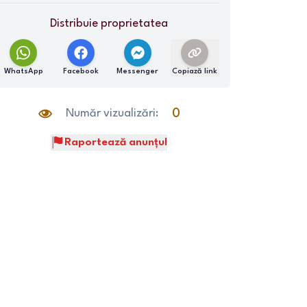
Distribuie proprietatea
WhatsApp
Facebook
Messenger
Copiază link
Număr vizualizări:
0
Raportează anunțul