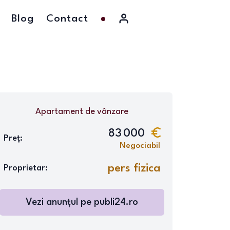
Blog
Contact
Apartament
de vânzare
83 000
Preț:
Negociabil
pers fizica
Proprietar:
Vezi anunțul pe
publi24.ro