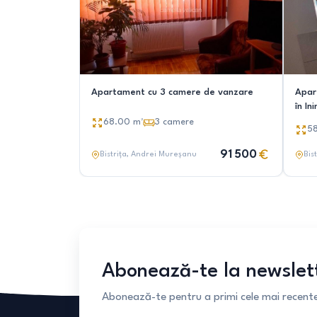
Apartament cu 3 camere de vanzare
Apar
în In
68.00
m²
3
camere
5
91 500
Bistrița
, Andrei Mureșanu
Bist
Abonează-te la newslet
Abonează-te pentru a primi cele mai recente 