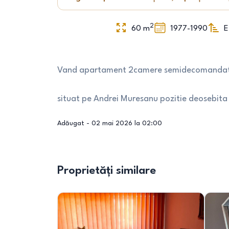
2
60
m
1977-1990
E
Vand apartament 2camere semidecomandat ,fini
situat pe Andrei Muresanu pozitie deosebita 
Adăugat -
02 mai 2026 la 02:00
Proprietăți similare