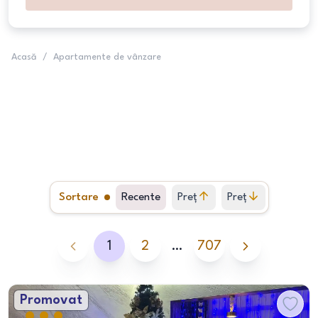
Acasă
/
Apartamente de vânzare
Sortare
Recente
Preț
Preț
crescător
descrescător
1
2
…
707
Promovat