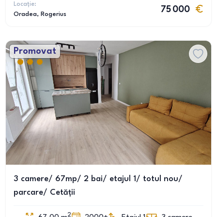
Locație:
75 000
Oradea
, Rogerius
Promovat
3 camere/ 67mp/ 2 bai/ etajul 1/ totul nou/
parcare/ Cetății
2