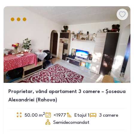
Proprietar, vând apartament 3 camere – Șoseaua
Alexandriei (Rahova)
2
50.00
m
<1977
Etajul 1
3
camere
Semidecomandat