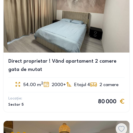
Direct proprietar ! Vând apartament 2 camere
gata de mutat
2
54.00
m
2000+
Etajul 4
2
camere
Locație:
80 000
Sector 5