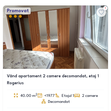
1
Promovat
Vând apartament 2 camere decomandat, etaj 1
Rogerius
2
40.00
m
<1977
Etajul 1
2
camere
Decomandat