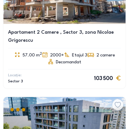
Apartament 2 Camere , Sector 3, zona Nicolae
Grigorescu
2
57.00
m
2000+
Etajul 3
2
camere
Decomandat
Locație:
103 500
Sector 3