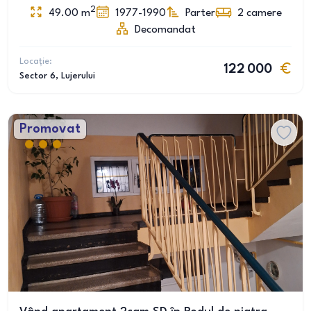
2
49.00
m
1977-1990
Parter
2
camere
Decomandat
Locație:
122 000
Sector 6
, Lujerului
Promovat