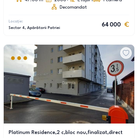
47.00
m
2000+
Etajul 1
1
cameră
Decomandat
Locație:
64 000
Sector 4
, Apărătorii Patriei
Platinum Residence,2 c,bloc nou,finalizat,direct