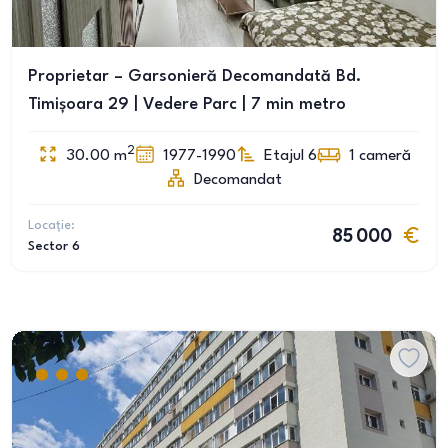
Proprietar – Garsonieră Decomandată Bd.
Timișoara 29 | Vedere Parc | 7 min metro
2
30.00
m
1977-1990
Etajul 6
1
cameră
Decomandat
Locație:
85 000
Sector 6