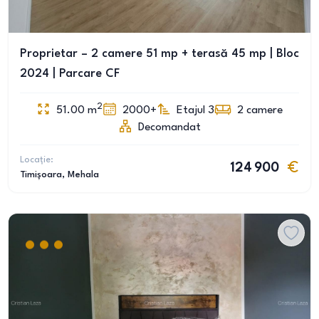
Proprietar – 2 camere 51 mp + terasă 45 mp | Bloc
2024 | Parcare CF
2
51.00
m
2000+
Etajul 3
2
camere
Decomandat
Locație:
124 900
Timișoara
, Mehala