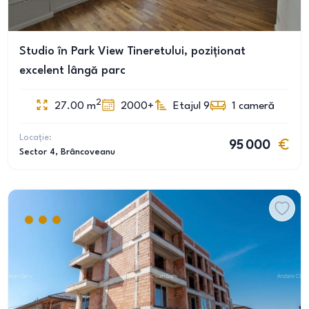
Studio în Park View Tineretului, poziționat
excelent lângă parc
2
27.00
m
2000+
Etajul 9
1
cameră
Locație:
95 000
Sector 4
, Brâncoveanu