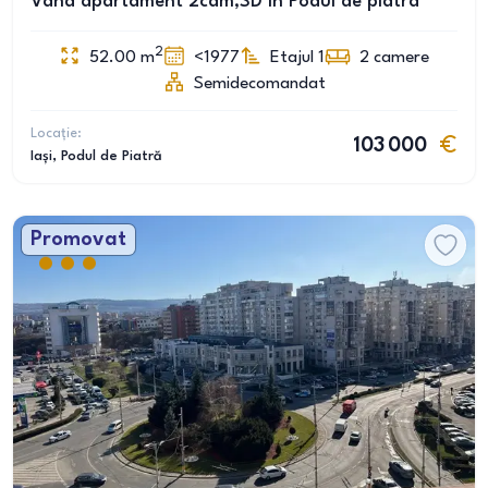
Vând apartament 2cam,SD în Podul de piatra
2
52.00
m
<1977
Etajul 1
2
camere
Semidecomandat
Locație:
103 000
Iași
, Podul de Piatră
Promovat