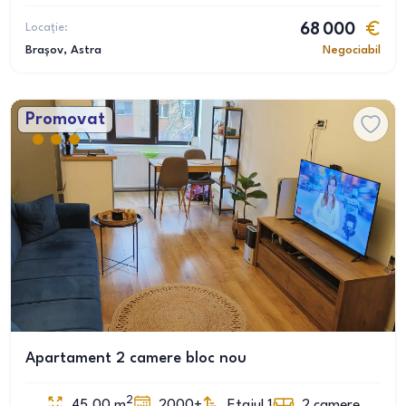
Locație:
68 000
Brașov
, Astra
Negociabil
Promovat
Apartament 2 camere bloc nou
2
45.00
m
2000+
Etajul 1
2
camere