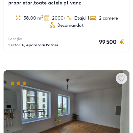
proprietar,toate actele pt vanz
2
58.00
m
2000+
Etajul 1
2
camere
Decomandat
Locație:
99 500
Sector 4
, Apărătorii Patriei