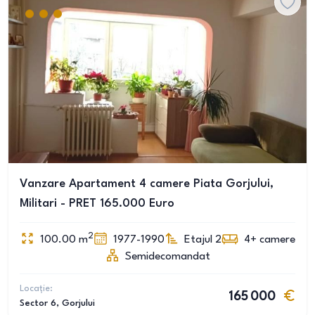
Vanzare Apartament 4 camere Piata Gorjului,
Militari - PRET 165.000 Euro
2
100.00
m
1977-1990
Etajul 2
4+
camere
Semidecomandat
Locație:
165 000
Sector 6
, Gorjului