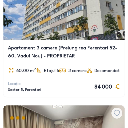
Apartament 3 camere (Prelungirea Ferentari 52-
60, Vadul Nou) - PROPRIETAR
2
60.00
m
Etajul 6
3
camere
Decomandat
Locație:
84 000
Sector 5
, Ferentari