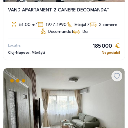
VAND APARTAMENT 2 CANERE DECOMANDAT
2
51.00
m
1977-1990
Etajul 7
2
camere
Decomandat
Da
Locație:
185 000
Cluj-Napoca
, Mărăști
Negociabil