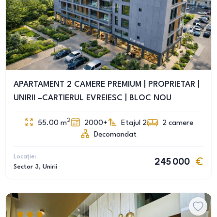
APARTAMENT 2 CAMERE PREMIUM | PROPRIETAR |
UNIRII –CARTIERUL EVREIESC | BLOC NOU
2
55.00
m
2000+
Etajul 2
2
camere
Decomandat
Locație:
245 000
Sector 3
, Unirii