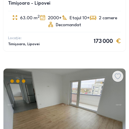
Timișoara - Lipovei
2
63.00
m
2000+
Etajul 10+
2
camere
Decomandat
Locație:
173 000
Timișoara
, Lipovei