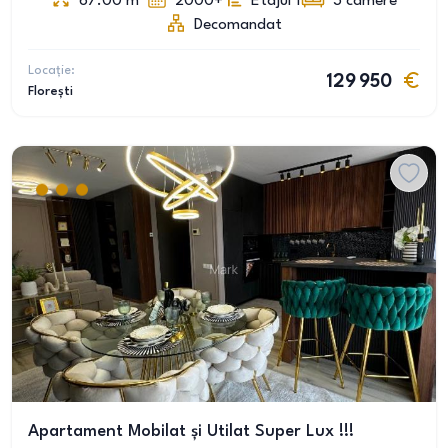
67.00
m
2000+
Etajul 1
3
camere
Decomandat
Locație:
129 950
Florești
Apartament Mobilat și Utilat Super Lux !!!