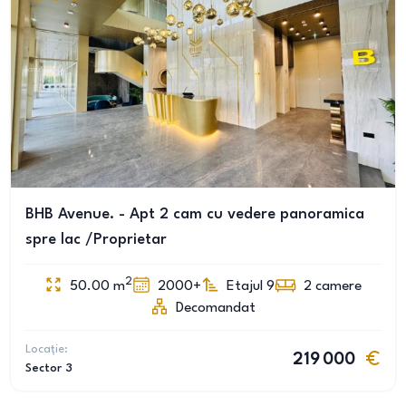
BHB Avenue. - Apt 2 cam cu vedere panoramica
spre lac /Proprietar
2
50.00
m
2000+
Etajul 9
2
camere
Decomandat
Locație:
219 000
Sector 3