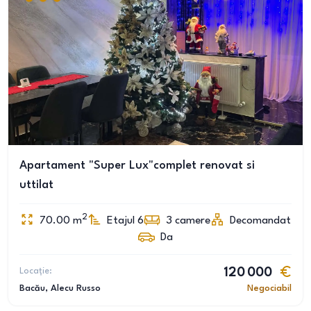
Apartament "Super Lux"complet renovat si
uttilat
2
70.00
m
Etajul 6
3
camere
Decomandat
Da
Locație:
120 000
Bacău
, Alecu Russo
Negociabil