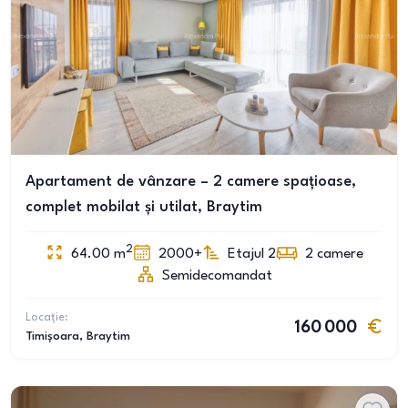
Apartament de vânzare – 2 camere spațioase,
complet mobilat și utilat, Braytim
2
64.00
m
2000+
Etajul 2
2
camere
Semidecomandat
Locație:
160 000
Timișoara
, Braytim