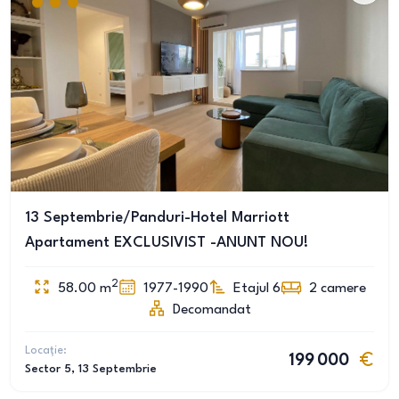
13 Septembrie/Panduri-Hotel Marriott
Apartament EXCLUSIVIST -ANUNT NOU!
2
58.00
m
1977-1990
Etajul 6
2
camere
Decomandat
Locație:
199 000
Sector 5
, 13 Septembrie