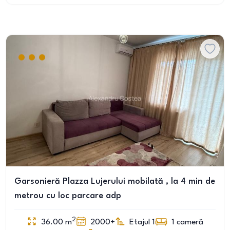
Garsonieră Plazza Lujerului mobilată , la 4 min de
metrou cu loc parcare adp
2
36.00
m
2000+
Etajul 1
1
cameră