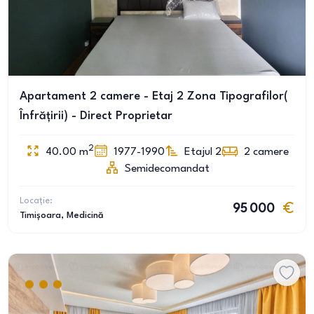
Apartament 2 camere - Etaj 2 Zona Tipografilor(
Înfrățirii) - Direct Proprietar
2
40.00
m
1977-1990
Etajul 2
2
camere
Semidecomandat
Locație:
95 000
Timișoara
, Medicină