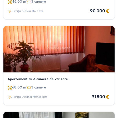
45.00
m²
3
camere
90 000
Bistrița
, Calea Moldovei
Apartament cu 3 camere de vanzare
68.00
m²
3
camere
91 500
Bistrița
, Andrei Mureșanu