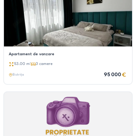
Apartament de vanzare
53.00
m²
3
camere
95 000
Bistrița