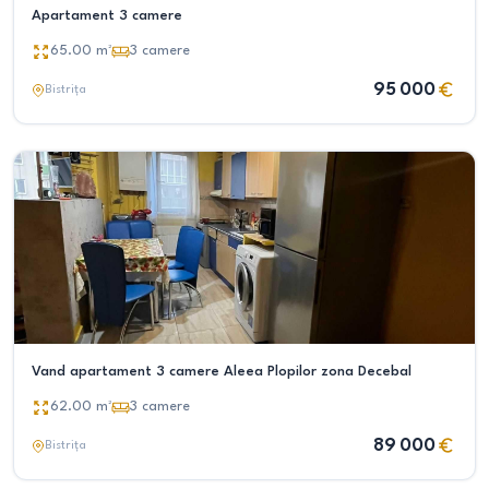
Apartament 3 camere
65.00
m²
3
camere
95 000
Bistrița
Vand apartament 3 camere Aleea Plopilor zona Decebal
62.00
m²
3
camere
89 000
Bistrița