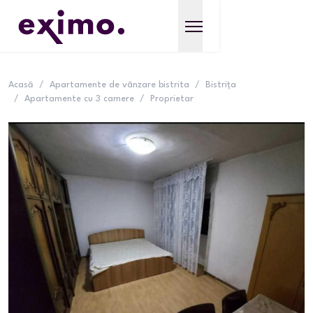
Acasă
/
Apartamente de vânzare bistrita
/
Bistrița
/
Apartamente cu 3 camere
/
Proprietar