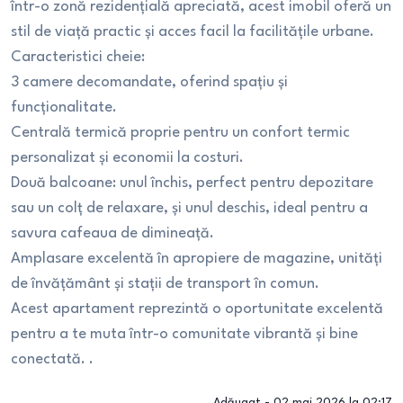
într-o zonă rezidențială apreciată, acest imobil oferă un
stil de viață practic și acces facil la facilitățile urbane.
Caracteristici cheie:
3 camere decomandate, oferind spațiu și
funcționalitate.
Centrală termică proprie pentru un confort termic
personalizat și economii la costuri.
Două balcoane: unul închis, perfect pentru depozitare
sau un colț de relaxare, și unul deschis, ideal pentru a
savura cafeaua de dimineață.
Amplasare excelentă în apropiere de magazine, unități
de învățământ și stații de transport în comun.
Acest apartament reprezintă o oportunitate excelentă
pentru a te muta într-o comunitate vibrantă și bine
conectată. .
Adăugat -
02 mai 2026 la 02:17