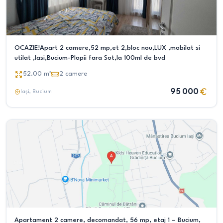
OCAZIE!Apart 2 camere,52 mp,et 2,bloc nou,LUX ,mobilat si
utilat ,Iasi,Bucium-Plopii fara Sot,la 100ml de bvd
52.00
m²
2
camere
95 000
Iași
, Bucium
Apartament 2 camere, decomandat, 56 mp, etaj 1 – Bucium,