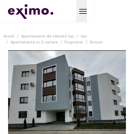
Acasă
/
Apartamente de vânzare Iași
/
Iași
/
Apartamente cu 2 camere
/
Proprietar
/
Bucium