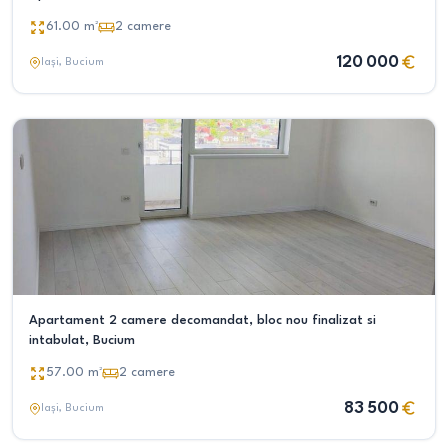
61.00
m²
2
camere
120 000
Iași
, Bucium
Apartament 2 camere decomandat, bloc nou finalizat si
intabulat, Bucium
57.00
m²
2
camere
83 500
Iași
, Bucium