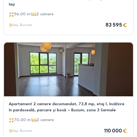
Iași
56.00
m²
2
camere
83 595
Iași
, Bucium
Apartament 2 camere decomandat, 73,8 mp, etaj 1, încălzire
în pardoseală, parcare și boxă – Bucium, zona 3 Sarmale
70.00
m²
2
camere
110 000
Iași
, Bucium