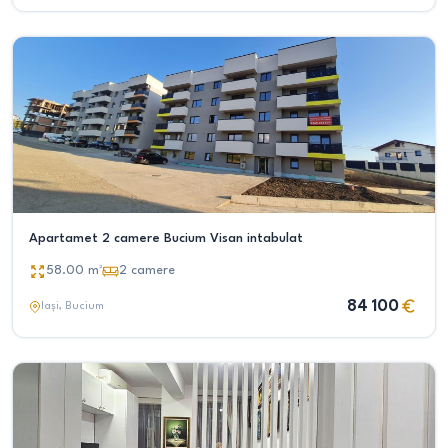
Apartamet 2 camere Bucium Visan intabulat
58.00
m²
2
camere
84 100
Iași
, Bucium