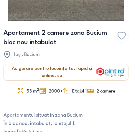
Apartament 2 camere zona Bucium
bloc nou intabulat
Iași
, Bucium
Asigurare pentru locuința ta, rapid și
online, cu
2
53
m
2000+
Etajul 1
2
camere
Apartamentul situat în zona Bucium
În bloc nou, intabulat, la etajul 1.
Suprafață: 53 mp