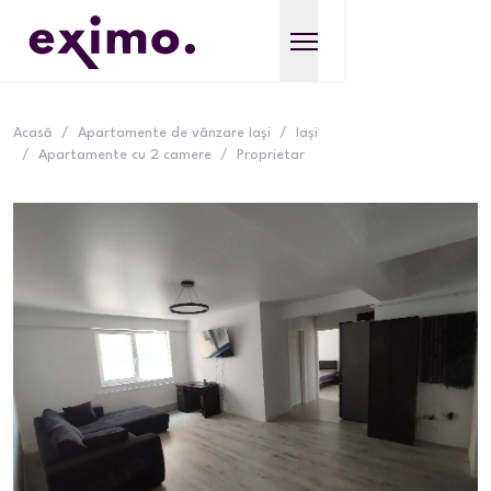
Acasă
/
Apartamente de vânzare Iași
/
Iași
/
Apartamente cu 2 camere
/
Proprietar