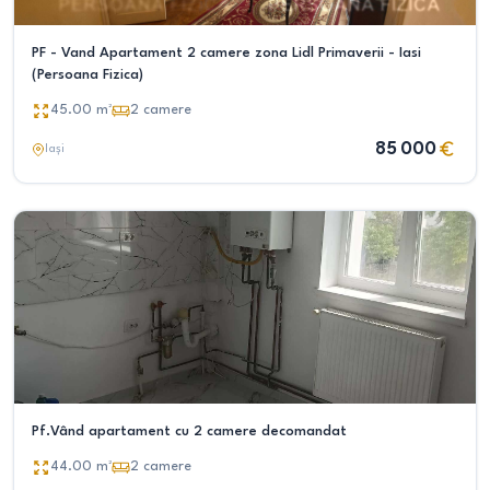
PF - Vand Apartament 2 camere zona Lidl Primaverii - Iasi
(Persoana Fizica)
45.00
m²
2
camere
85 000
Iași
Pf.Vând apartament cu 2 camere decomandat
44.00
m²
2
camere