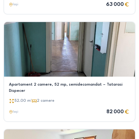
63 000
Iași
Apartament 2 camere, 52 mp, semidecomandat – Tatarasi
Dispecer
52.00
m²
2
camere
82 000
Iași