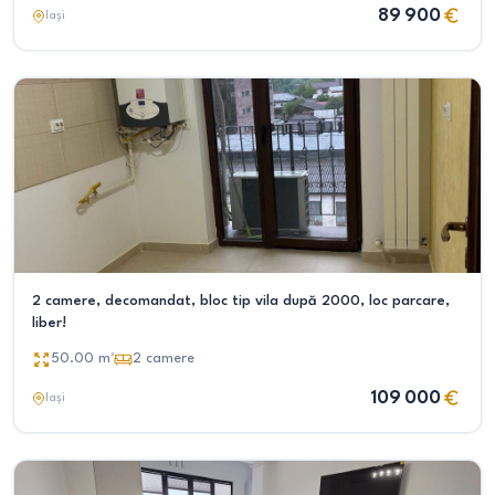
89 900
Iași
2 camere, decomandat, bloc tip vila după 2000, loc parcare,
liber!
50.00
m²
2
camere
109 000
Iași