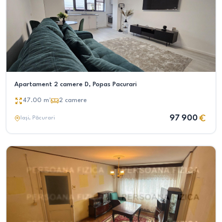
Apartament 2 camere D, Popas Pacurari
47.00
m²
2
camere
97 900
Iași
, Păcurari