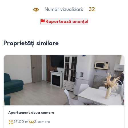
Număr vizualizări:
32
Raportează anunțul
Proprietăți similare
Apartament doua camere
47.00
m²
2
camere