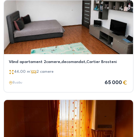
Vând apartament 2camere,decomandat,Cartier Brosteni
44.00
m²
2
camere
65 000
Buzău