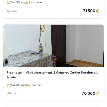
54.00
m²
2
camere
71 500
Buzău
Proprietar – Vând Apartament 2 Camere, Cartier Dorobanți I,
Buzău
50.00
m²
2
camere
70 000
Buzău