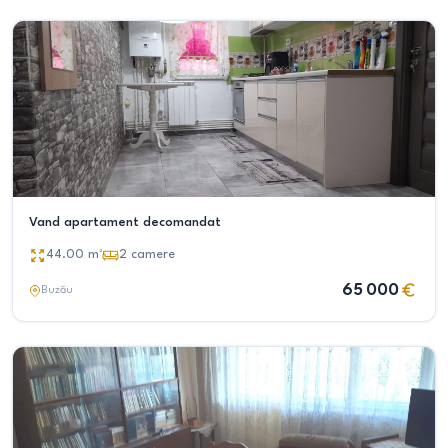
Vand apartament decomandat
44.00
m²
2
camere
65 000
Buzău