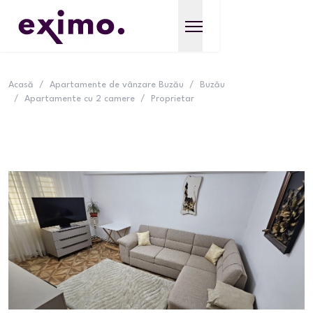
Acasă
/
Apartamente de vânzare Buzău
/
Buzău
/
Apartamente cu 2 camere
/
Proprietar