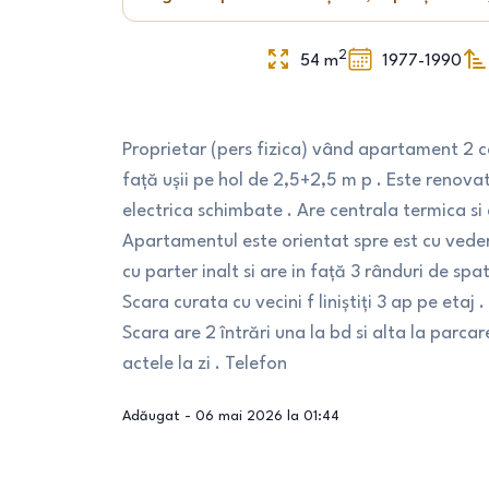
2
54
m
1977-1990
Proprietar (pers fizica) vând apartament 2 
față ușii pe hol de 2,5+2,5 m p . Este renovat
electrica schimbate . Are centrala termica si 
Apartamentul este orientat spre est cu vedere
cu parter inalt si are in față 3 rânduri de spa
Scara curata cu vecini f liniștiți 3 ap pe etaj .
Scara are 2 întrări una la bd si alta la parcar
actele la zi . Telefon
Adăugat -
06 mai 2026 la 01:44