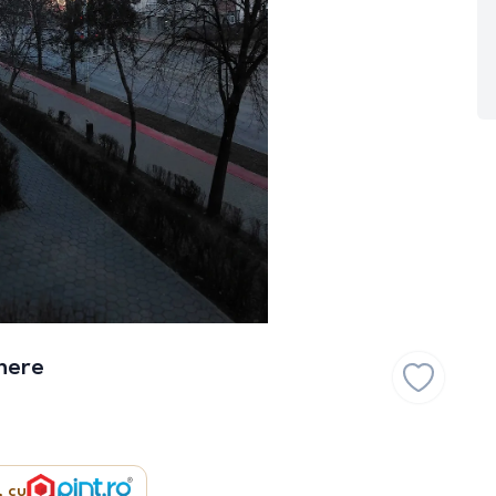
mere
, cu