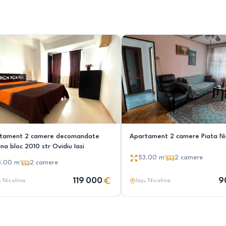
tament 2 camere decomandate
Apartament 2 camere Piata Ni
ina bloc 2010 str Ovidiu Iasi
53.00
m²
2
camere
8.00
m²
2
camere
119 000
9
, Nicolina
Iași
, Nicolina