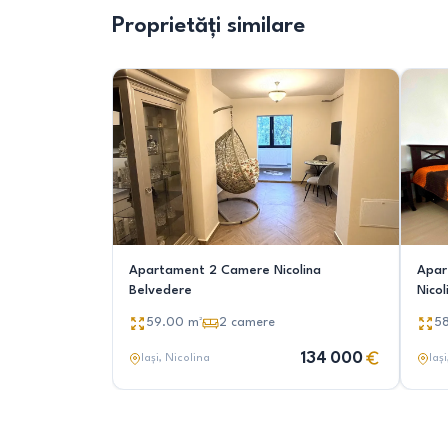
Proprietăți similare
Apartament 2 Camere Nicolina
Apar
Belvedere
Nicol
59.00
m²
2
camere
5
134 000
Iași
, Nicolina
Iași