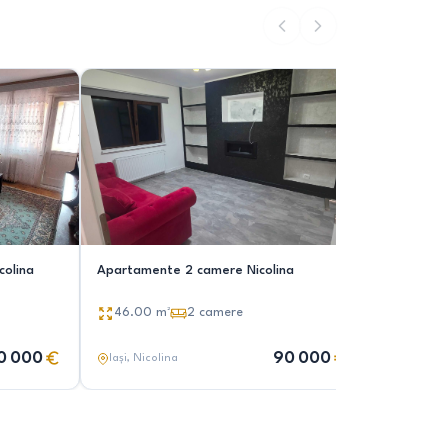
colina
Apartamente 2 camere Nicolina
Direct pr
camere, d
Nicolina
46.00
m²
2
camere
57.00
0 000
90 000
Iași
, Nicolina
Iași
, Nico