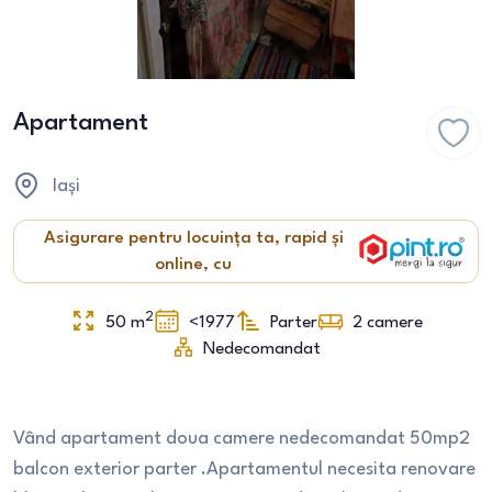
Apartament
Iași
Asigurare pentru locuința ta, rapid și
online, cu
2
50
m
<1977
Parter
2
camere
Nedecomandat
Vând apartament doua camere nedecomandat 50mp2
balcon exterior parter .Apartamentul necesita renovare