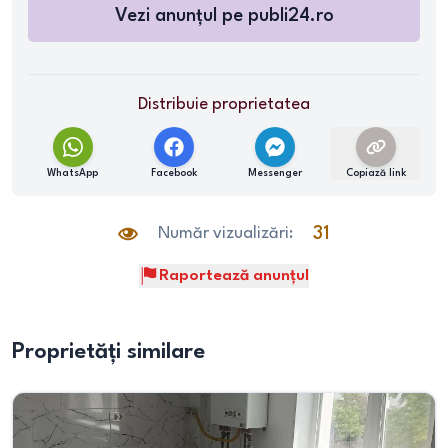
Vezi anunțul pe
publi24.ro
Distribuie proprietatea
WhatsApp
Facebook
Messenger
Copiază link
Număr vizualizări:
31
Raportează anunțul
Proprietăți similare