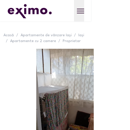
Acasă
/
Apartamente de vânzare Iași
/
Iași
/
Apartamente cu 2 camere
/
Proprietar