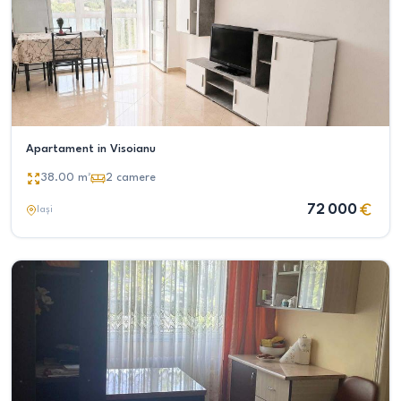
Apartament in Visoianu
38.00
m²
2
camere
72 000
Iași