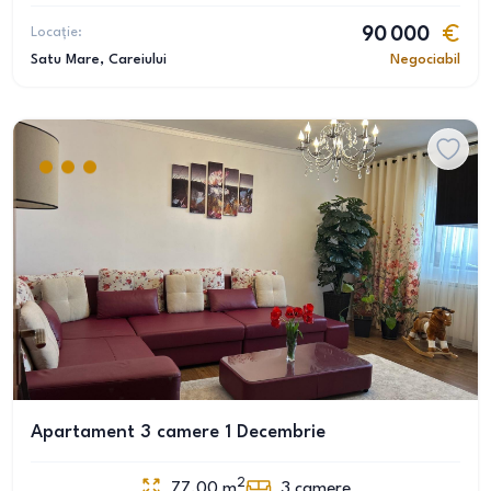
Locație:
90 000
Satu Mare
, Careiului
Negociabil
Apartament 3 camere 1 Decembrie
2
77.00
m
3
camere