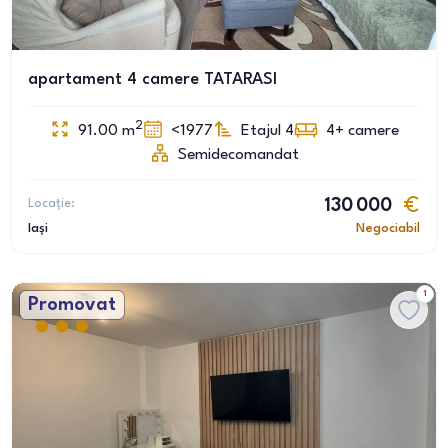
apartament 4 camere TATARASI
2
91.00
m
<1977
Etajul 4
4+
camere
Semidecomandat
Locație:
130 000
Iași
Negociabil
1
Promovat