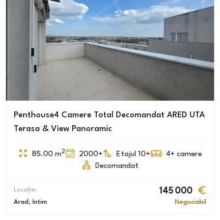
Penthouse4 Camere Total Decomandat ARED UTA
Terasa & View Panoramic
2
85.00
m
2000+
Etajul 10+
4+
camere
Decomandat
Locație:
145 000
Arad
, Intim
Negociabil