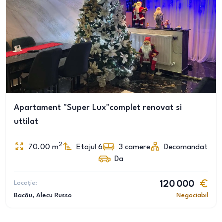
Apartament "Super Lux"complet renovat si
uttilat
2
70.00
m
Etajul 6
3
camere
Decomandat
Da
Locație:
120 000
Bacău
, Alecu Russo
Negociabil