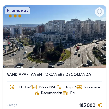
Promovat
VAND APARTAMENT 2 CANERE DECOMANDAT
2
51.00
m
1977-1990
Etajul 7
2
camere
Decomandat
Da
Locație:
185 000