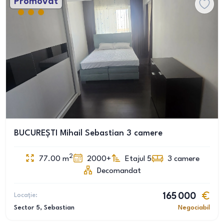
Promovat
BUCUREȘTI Mihail Sebastian 3 camere
2
77.00
m
2000+
Etajul 5
3
camere
Decomandat
Locație:
165 000
Sector 5
, Sebastian
Negociabil