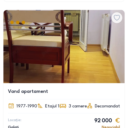
Vand apartament
1977-1990
Etajul 1
3
camere
Decomandat
Locație:
92 000
Galați
Negociabil