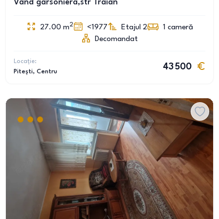
Vând garsoniera,str Traian
2
27.00
m
<1977
Etajul 2
1
cameră
Decomandat
Locație:
43 500
Pitești
, Centru