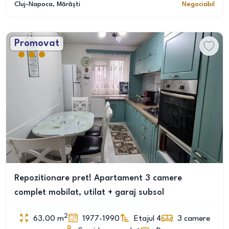
Cluj-Napoca
, Mărăști
Negociabil
Promovat
Repozitionare pret! Apartament 3 camere
complet mobilat, utilat + garaj subsol
2
63.00
m
1977-1990
Etajul 4
3
camere