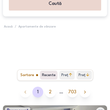
Caută
Acasă
/
Apartamente de vânzare
Sortare
Recente
Preț
Preț
crescător
descrescător
1
2
…
703