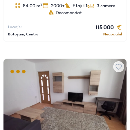
2
84.00
m
2000+
Etajul 1
3
camere
Decomandat
Locație:
115 000
Botoșani
, Centru
Negociabil