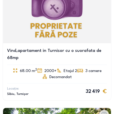
Vind,apartament in Turnisor cu o suorafata de
68mp
2
68.00
m
2000+
Etajul 2
3
camere
Decomandat
Locație:
32 419
Sibiu
, Turnișor