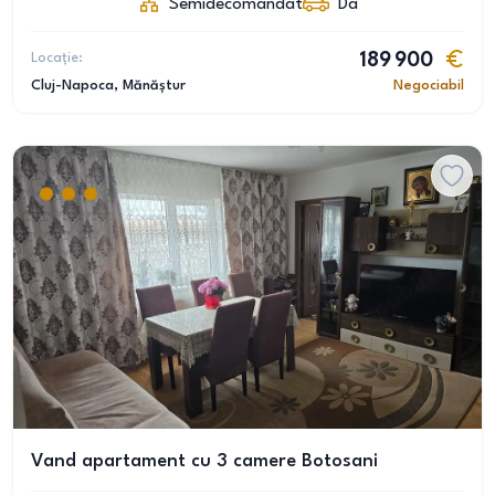
Semidecomandat
Da
Locație:
189 900
Cluj-Napoca
, Mănăștur
Negociabil
Vand apartament cu 3 camere Botosani