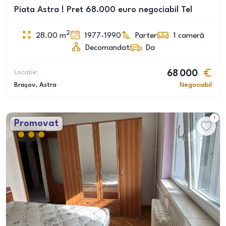
Piata Astra ! Pret 68.000 euro negociabil Tel
2
28.00
m
1977-1990
Parter
1
cameră
Decomandat
Da
Locație:
68 000
Brașov
, Astra
Negociabil
1
Promovat