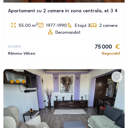
Apartament cu 2 camere in zona centrala, et 3 4
2
55.00
m
1977-1990
Etajul 3
2
camere
Decomandat
Locație:
75 000
Râmnicu Vâlcea
Negociabil