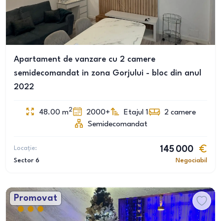
Apartament de vanzare cu 2 camere
semidecomandat in zona Gorjului - bloc din anul
2022
2
48.00
m
2000+
Etajul 1
2
camere
Semidecomandat
Locație:
145 000
Sector 6
Negociabil
Promovat