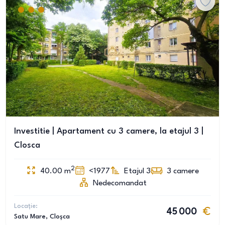
Investitie | Apartament cu 3 camere, la etajul 3 |
Closca
2
40.00
m
<1977
Etajul 3
3
camere
Nedecomandat
Locație:
45 000
Satu Mare
, Cloșca