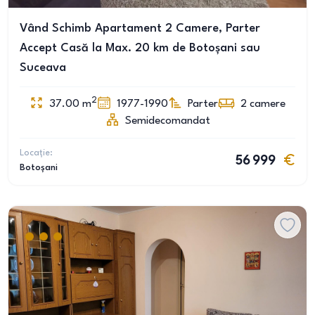
Vând Schimb Apartament 2 Camere, Parter
Accept Casă la Max. 20 km de Botoșani sau
Suceava
2
37.00
m
1977-1990
Parter
2
camere
Semidecomandat
Locație:
56 999
Botoșani