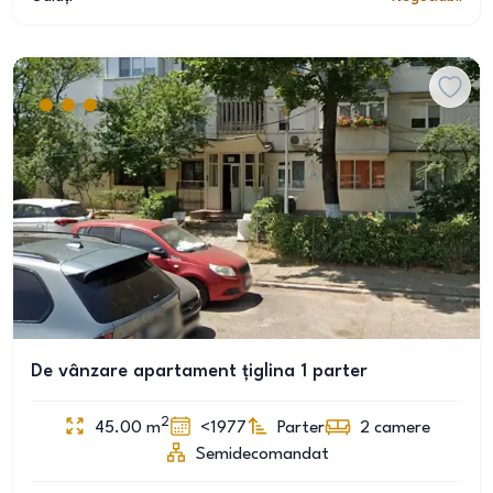
De vânzare apartament țiglina 1 parter
2
45.00
m
<1977
Parter
2
camere
Semidecomandat