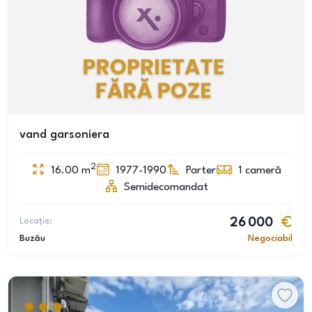
vand garsoniera
2
16.00
m
1977-1990
Parter
1
cameră
Semidecomandat
Locație:
26 000
Buzău
Negociabil