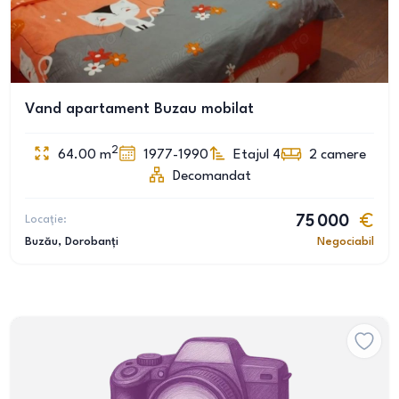
Vand apartament Buzau mobilat
2
64.00
m
1977-1990
Etajul 4
2
camere
Decomandat
Locație:
75 000
Buzău
, Dorobanți
Negociabil