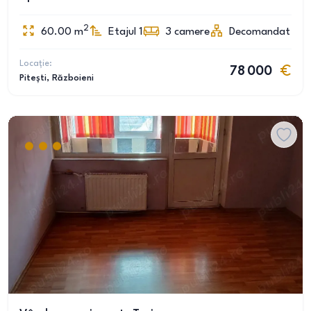
2
60.00
m
Etajul 1
3
camere
Decomandat
Locație:
78 000
Pitești
, Războieni