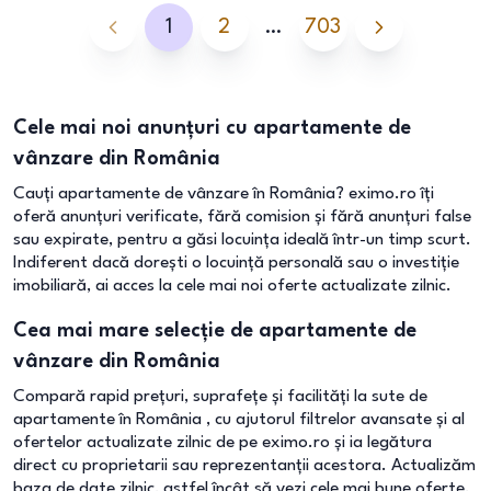
1
2
…
703
Cele mai noi anunțuri cu apartamente de
vânzare din România
Cauți apartamente de vânzare în România? eximo.ro îți
oferă anunțuri verificate, fără comision și fără anunțuri false
sau expirate, pentru a găsi locuința ideală într-un timp scurt.
Indiferent dacă dorești o locuință personală sau o investiție
imobiliară, ai acces la cele mai noi oferte actualizate zilnic.
Cea mai mare selecție de apartamente de
vânzare din România
Compară rapid prețuri, suprafețe și facilități la sute de
apartamente în România , cu ajutorul filtrelor avansate și al
ofertelor actualizate zilnic de pe eximo.ro și ia legătura
direct cu proprietarii sau reprezentanții acestora. Actualizăm
baza de date zilnic, astfel încât să vezi cele mai bune oferte.