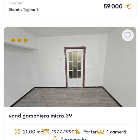
Locație:
59 000
Galați
, Țiglina 1
vand garsoniera micro 39
2
21.00
m
1977-1990
Parter
1
cameră
Decomandat