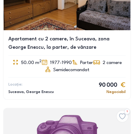
Apartament cu 2 camere, în Suceava, zona
George Enescu, la parter, de vânzare
2
50.00
m
1977-1990
Parter
2
camere
Semidecomandat
Locație:
90 000
Suceava
, George Enescu
Negociabil
1