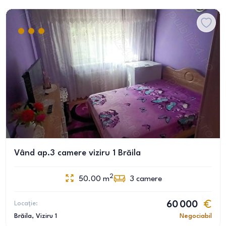
Vând ap.3 camere viziru 1 Brăila
2
50.00
m
3
camere
Locație:
60 000
Brăila
, Viziru 1
Negociabil