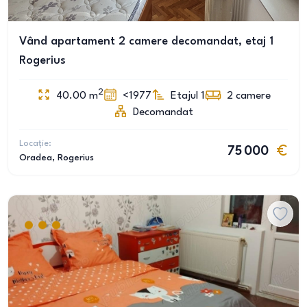
Vând apartament 2 camere decomandat, etaj 1
Rogerius
2
40.00
m
<1977
Etajul 1
2
camere
Decomandat
Locație:
75 000
Oradea
, Rogerius