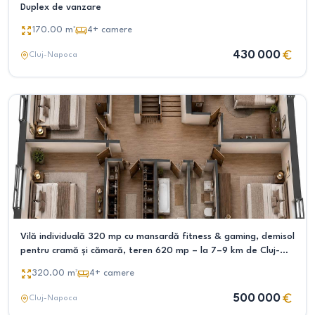
Duplex de vanzare
170.00
m²
4+
camere
430 000
Cluj-Napoca
Vilă individuală 320 mp cu mansardă fitness & gaming, demisol
pentru cramă și cămară, teren 620 mp – la 7–9 km de Cluj-
Napoca
320.00
m²
4+
camere
500 000
Cluj-Napoca