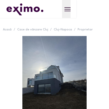
Acasă
/
Case de vânzare Cluj
/
Cluj-Napoca
/
Proprietar