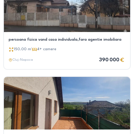
persoana fizica vand casa individuala,fara agentie imobiliara
150.00
m²
4+
camere
390 000
Cluj-Napoca