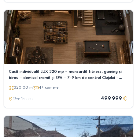
Casă individuală LUX 320 mp – mansardă fitness, gaming și
birou – demisol cramă și SPA – 7-9 km de centrul Clujului –
personalizabilă
320.00
m²
4+
camere
499 999
Cluj-Napoca