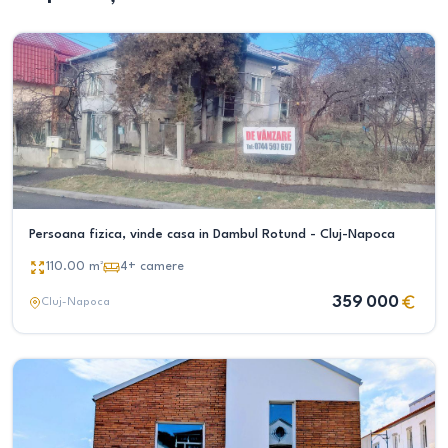
Persoana fizica, vinde casa in Dambul Rotund - Cluj-Napoca
110.00
m²
4+
camere
359 000
Cluj-Napoca