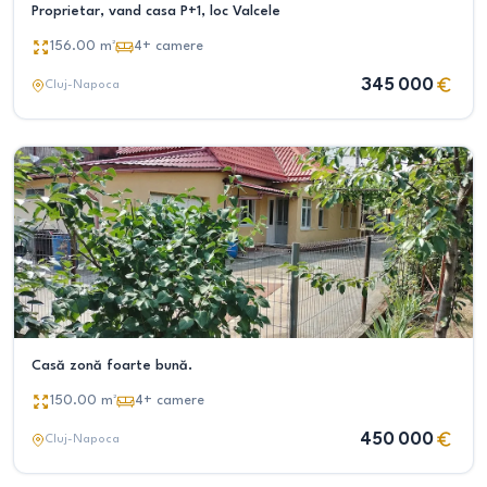
Proprietar, vand casa P+1, loc Valcele
156.00
m²
4+
camere
345 000
Cluj-Napoca
Casă zonă foarte bună.
150.00
m²
4+
camere
450 000
Cluj-Napoca