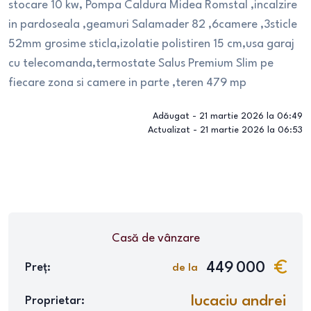
stocare 10 kw, Pompa Caldura Midea Romstal ,incalzire
in pardoseala ,geamuri Salamader 82 ,6camere ,3sticle
52mm grosime sticla,izolatie polistiren 15 cm,usa garaj
cu telecomanda,termostate Salus Premium Slim pe
fiecare zona si camere in parte ,teren 479 mp
Adăugat -
21 martie 2026 la 06:49
Actualizat -
21 martie 2026 la 06:53
Casă
de vânzare
449 000
Preț:
de la
lucaciu andrei
Proprietar: