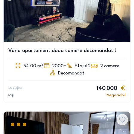
Vand apartament doua camere decomandat !
2
54.00
m
2000+
Etajul 2
2
camere
Decomandat
Locație:
140 000
Iași
Negociabil