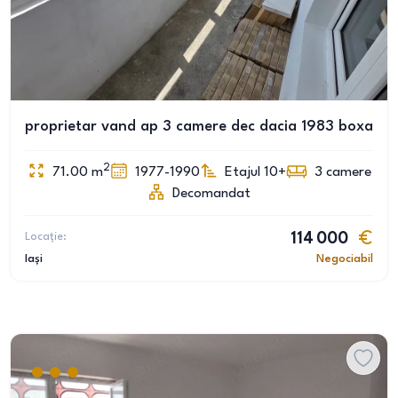
proprietar vand ap 3 camere dec dacia 1983 boxa
2
71.00
m
1977-1990
Etajul 10+
3
camere
Decomandat
Locație:
114 000
Iași
Negociabil