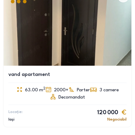
vand apartament
2
63.00
m
2000+
Parter
3
camere
Decomandat
Locație:
120 000
Iași
Negociabil