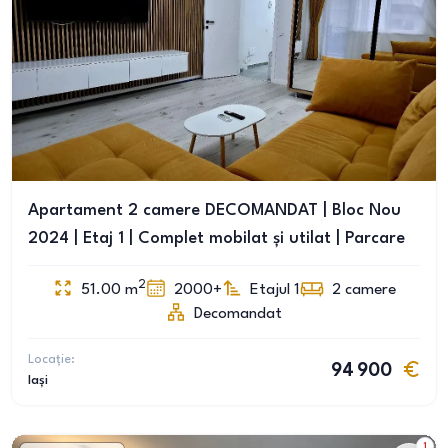
Apartament 2 camere DECOMANDAT | Bloc Nou
2024 | Etaj 1 | Complet mobilat și utilat | Parcare
2
51.00
m
2000+
Etajul 1
2
camere
Decomandat
Locație:
94 900
Iași
1