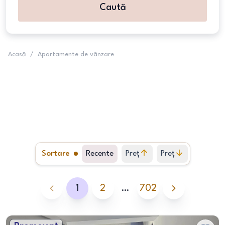
Caută
Acasă
/
Apartamente de vânzare
Sortare
Recente
Preț
Preț
crescător
descrescător
1
2
…
702