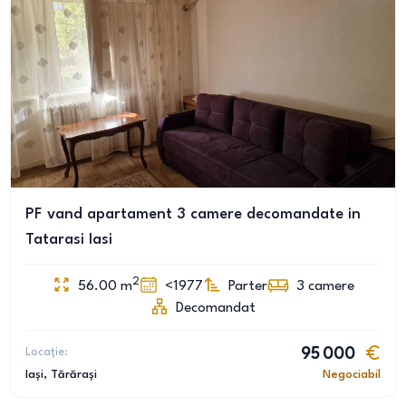
PF vand apartament 3 camere decomandate in
Tatarasi Iasi
2
56.00
m
<1977
Parter
3
camere
Decomandat
Locație:
95 000
Iași
, Tărărași
Negociabil