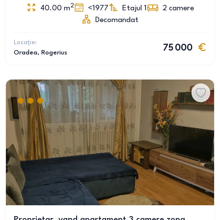
2
40.00
m
<1977
Etajul 1
2
camere
Decomandat
Locație:
75 000
Oradea
, Rogerius
Proprietar, vand apartament 3 camere zona