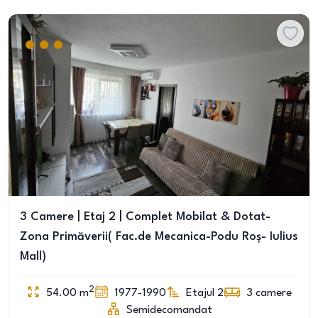
3 Camere | Etaj 2 | Complet Mobilat & Dotat-
Zona Primăverii( Fac.de Mecanica-Podu Roș- Iulius
Mall)
2
54.00
m
1977-1990
Etajul 2
3
camere
Semidecomandat