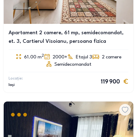
Apartament 2 camere, 61 mp, semidecomandat,
et. 3, Cartierul Visoianu, persoana fizica
2
61.00
m
2000+
Etajul 3
2
camere
Semidecomandat
Locație:
119 900
Iași