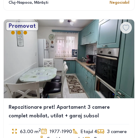
Cluj-Napoca
, Mărăști
Negociabil
Promovat
Repozitionare pret! Apartament 3 camere
complet mobilat, utilat + garaj subsol
2
63.00
m
1977-1990
Etajul 4
3
camere