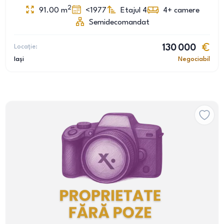
2
91.00
m
<1977
Etajul 4
4+
camere
Semidecomandat
Locație:
130 000
Iași
Negociabil