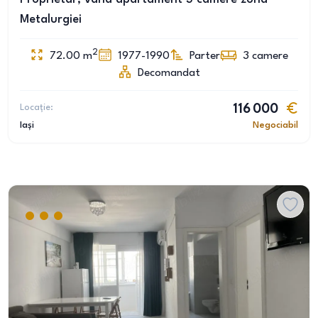
Metalurgiei
2
72.00
m
1977-1990
Parter
3
camere
Decomandat
Locație:
116 000
Iași
Negociabil