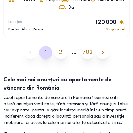
70.00
m
Etajul 6
3
camere
Decomandat
Da
Locație:
120 000
Bacău
, Alecu Russo
Negociabil
1
2
…
702
Cele mai noi anunțuri cu apartamente de
vânzare din România
Cauți apartamente de vânzare în România? eximo.ro îți
oferă anunțuri verificate, fără comision și fără anunțuri false
sau expirate, pentru a găsi locuința ideală într-un timp scurt.
Indiferent dacă dorești o locuință personală sau o investiție
imobiliară, ai acces la cele mai noi oferte actualizate zilnic.