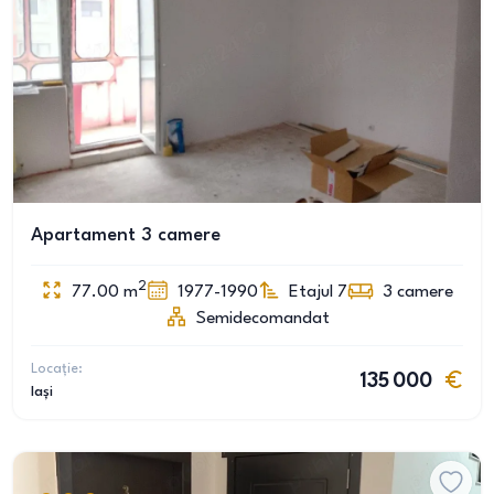
Apartament 3 camere
2
77.00
m
1977-1990
Etajul 7
3
camere
Semidecomandat
Locație:
135 000
Iași