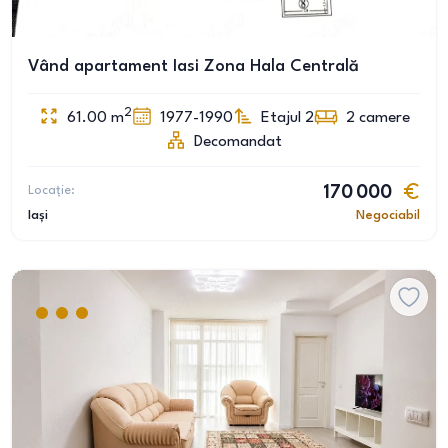
Vând apartament Iasi Zona Hala Centrală
2
61.00
m
1977-1990
Etajul 2
2
camere
Decomandat
Locație:
170 000
Iași
Negociabil