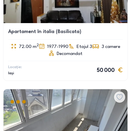
Apartament în italia (Basilicata)
2
72.00
m
1977-1990
Etajul 3
3
camere
Decomandat
Locație:
50 000
Iași