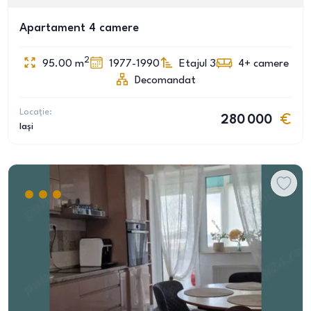
Apartament 4 camere
2
95.00
m
1977-1990
Etajul 3
4+
camere
Decomandat
Locație:
280 000
Iași