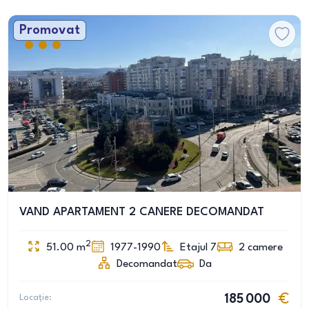
Promovat
VAND APARTAMENT 2 CANERE DECOMANDAT
2
51.00
m
1977-1990
Etajul 7
2
camere
Decomandat
Da
Locație:
185 000