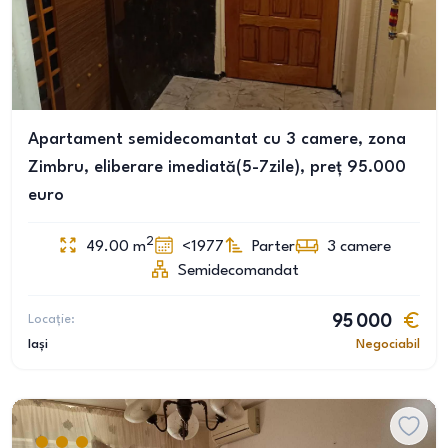
Apartament semidecomantat cu 3 camere, zona
Zimbru, eliberare imediată(5-7zile), preț 95.000
euro
2
49.00
m
<1977
Parter
3
camere
Semidecomandat
Locație:
95 000
Iași
Negociabil