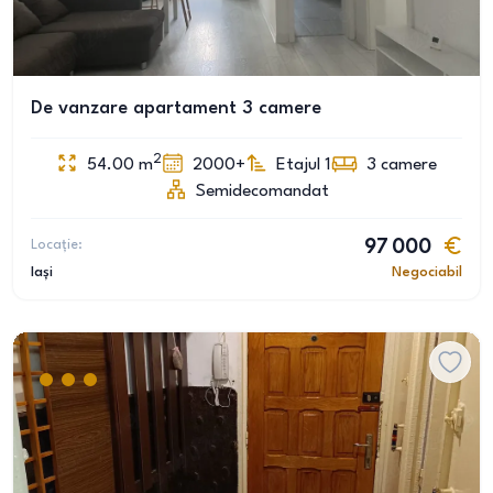
De vanzare apartament 3 camere
2
54.00
m
2000+
Etajul 1
3
camere
Semidecomandat
Locație:
97 000
Iași
Negociabil