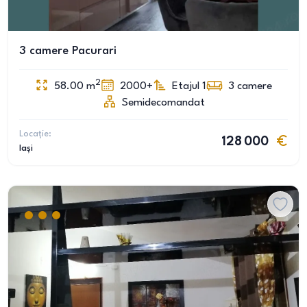
3 camere Pacurari
2
58.00
m
2000+
Etajul 1
3
camere
Semidecomandat
Locație:
128 000
Iași