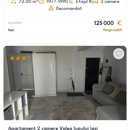
2
72.00
m
1977-1990
Etajul 8
2
camere
Decomandat
Locație:
125 000
Iași
Negociabil
Apartament 2 camere Valea lupului Iasi