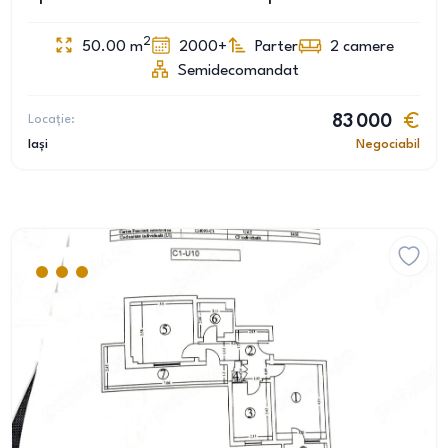
2
50.00
m
2000+
Parter
2
camere
Semidecomandat
Locație:
83 000
Iași
Negociabil