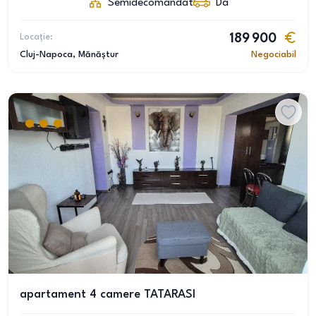
Semidecomandat
Da
Locație:
189 900
Cluj-Napoca
, Mănăștur
Negociabil
apartament 4 camere TATARASI