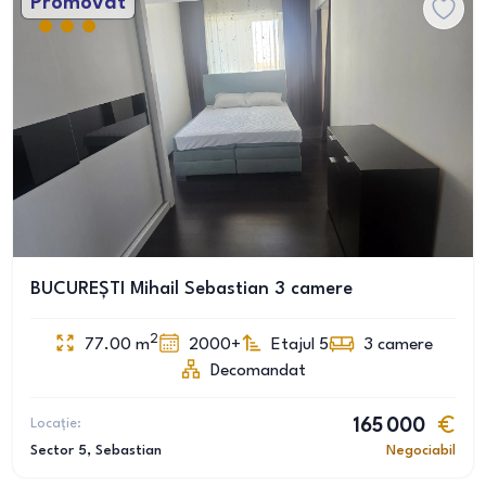
Promovat
BUCUREȘTI Mihail Sebastian 3 camere
2
77.00
m
2000+
Etajul 5
3
camere
Decomandat
Locație:
165 000
Sector 5
, Sebastian
Negociabil