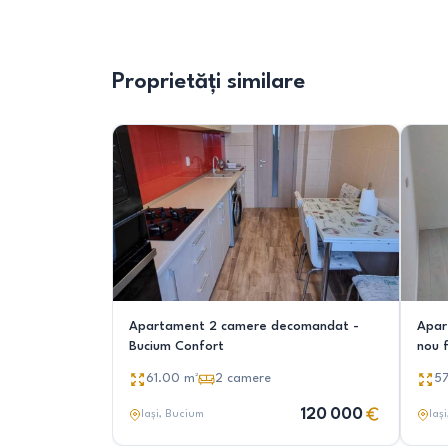
Proprietăți similare
Apartament 2 camere decomandat -
Apar
Bucium Confort
nou f
61.00
m²
2
camere
5
120 000
Iași
, Bucium
Iași