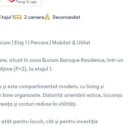
Etajul 1
2
camere
Decomandat
 | Etaj 1 | Parcare | Mobilat & Utilat
e, situat în zona Bucium Baroque Residence, într-un
lțime (P+2), la etajul 1.
și este compartimentat modern, cu living și
 bine organizate. Datorită orientării estice, locuința
ța și costuri reduse la utilități.
 atât pentru locuit, cât și pentru investiție