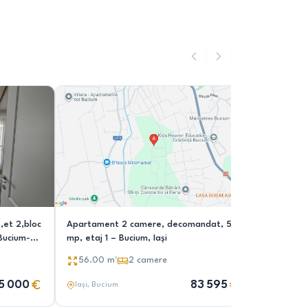
et 2,bloc
Apartament 2 camere, decomandat, 56
Apartame
,Bucium-
mp, etaj 1 – Bucium, Iași
73,8 mp, e
parcare ș
56.00
m²
2
camere
70.00
Sarmale
5 000
83 595
Iași
, Bucium
Iași
, Buc