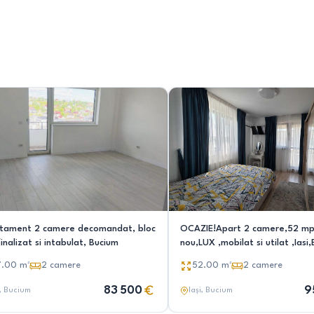
tament 2 camere decomandat, bloc
OCAZIE!Apart 2 camere,52 mp,
inalizat si intabulat, Bucium
nou,LUX ,mobilat si utilat ,Iasi
Plopii fara Sot,la 100ml de bvd
7.00
m²
2
camere
52.00
m²
2
camere
83 500
9
, Bucium
Iași
, Bucium