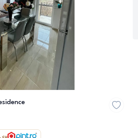
esidence
, cu