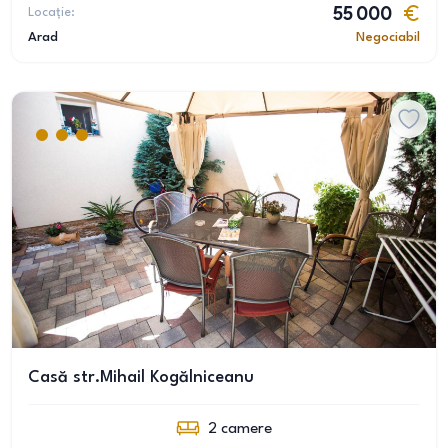
Locație:
55 000
Arad
Negociabil
Casă str.Mihail Kogălniceanu
2
camere