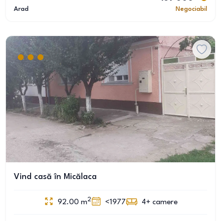
Arad
Negociabil
Vind casă în Micălaca
2
92.00
m
<1977
4+
camere