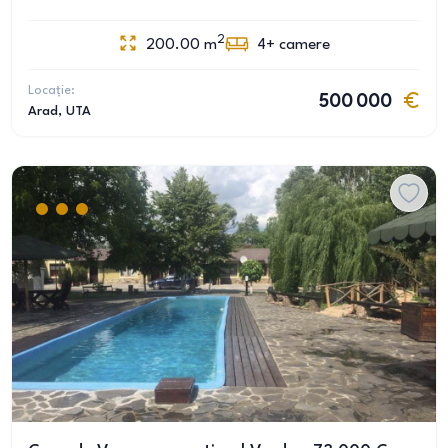
2
200.00
m
4+
camere
Locație:
500 000
Arad
, UTA