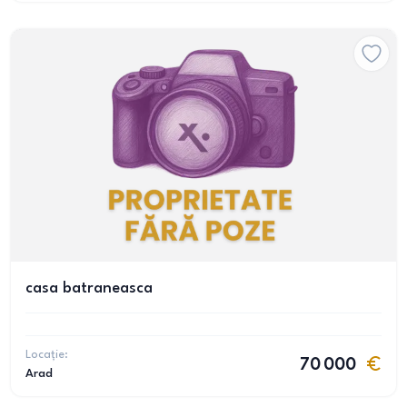
casa batraneasca
Locație:
70 000
Arad