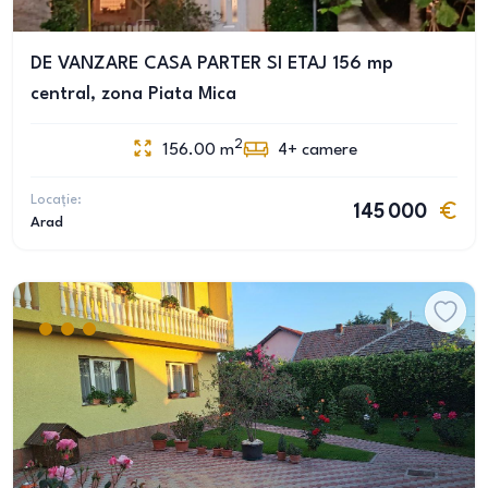
DE VANZARE CASA PARTER SI ETAJ 156 mp
central, zona Piata Mica
2
156.00
m
4+
camere
Locație:
145 000
Arad