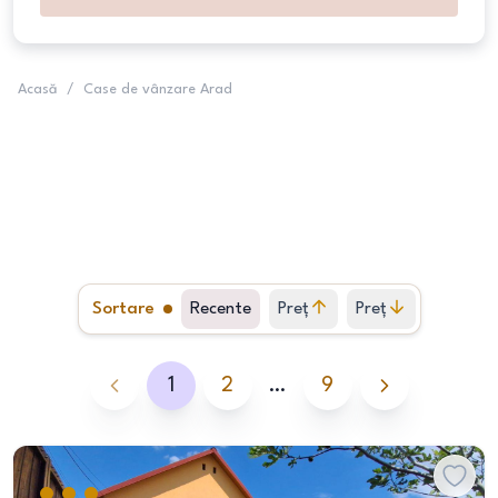
Acasă
/
Case de vânzare Arad
Sortare
Recente
Preț
Preț
crescător
descrescător
1
2
…
9