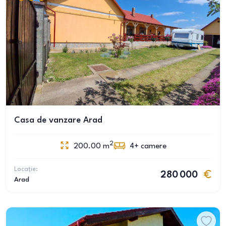
Casa de vanzare Arad
2
200.00
m
4+
camere
Locație:
280 000
Arad