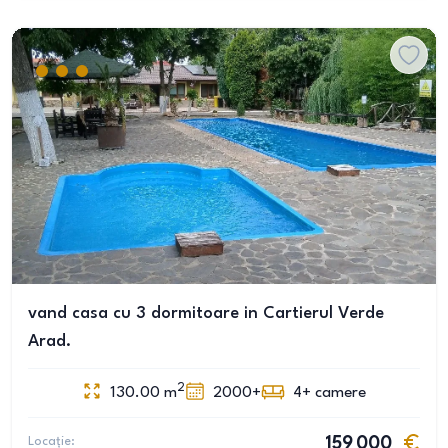
vand casa cu 3 dormitoare in Cartierul Verde
Arad.
2
130.00
m
2000+
4+
camere
Locație:
159 000