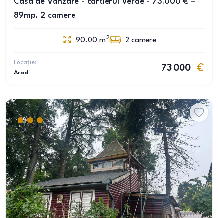
Casa de Vanzare - cartierul Verde - 73.000 € –
89mp, 2 camere
2
90.00
m
2
camere
Locație:
73 000
Arad