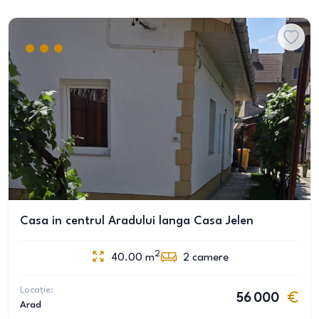
Casa in centrul Aradului langa Casa Jelen
2
40.00
m
2
camere
Locație:
56 000
Arad