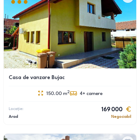
Casa de vanzare Bujac
2
150.00
m
4+
camere
Locație:
169 000
Arad
Negociabil