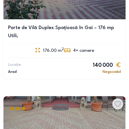
Parte de Vilă Duplex Spațioasă în Gai – 176 mp
Utili,
2
176.00
m
4+
camere
Locație:
140 000
Arad
Negociabil