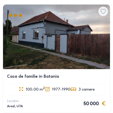
Casa de familie in Batania
2
100.00
m
1977-1990
3
camere
Locație:
50 000
Arad
, UTA