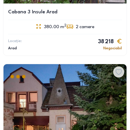
Cabana 3 Insule Arad
2
380.00
m
2
camere
Locație:
38 218
Arad
Negociabil