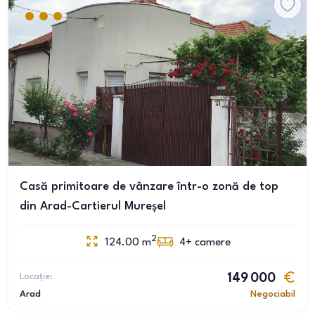
Casă primitoare de vânzare într-o zonă de top
din Arad-Cartierul Mureșel
2
124.00
m
4+
camere
Locație:
149 000
Arad
Negociabil