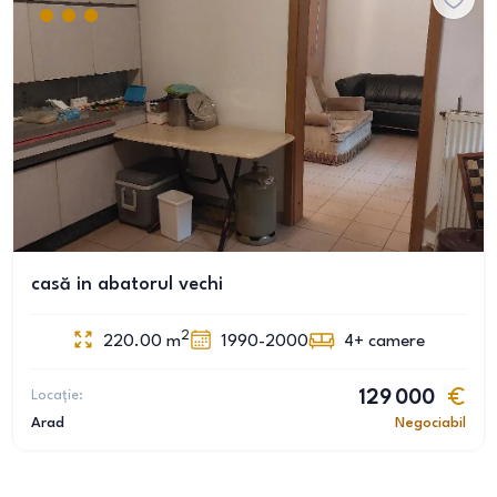
casă in abatorul vechi
2
220.00
m
1990-2000
4+
camere
Locație:
129 000
Arad
Negociabil