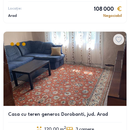
Locație:
108 000
Arad
Negociabil
Casa cu teren generos Dorobanti, jud. Arad
2
120.00
m
3
camere