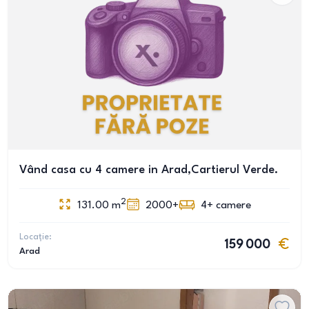
Vând casa cu 4 camere in Arad,Cartierul Verde.
2
131.00
m
2000+
4+
camere
Locație:
159 000
Arad