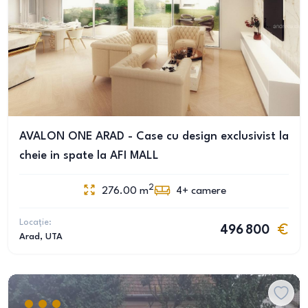
AVALON ONE ARAD - Case cu design exclusivist la
cheie in spate la AFI MALL
2
276.00
m
4+
camere
Locație:
496 800
Arad
, UTA