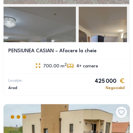
PENSIUNEA CASIAN – Afacere la cheie
2
700.00
m
4+
camere
Locație:
425 000
Arad
Negociabil