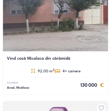
Vind casă Micalaca din cărămidă
2
92.00
m
4+
camere
Locație:
130 000
Arad
, Micălaca