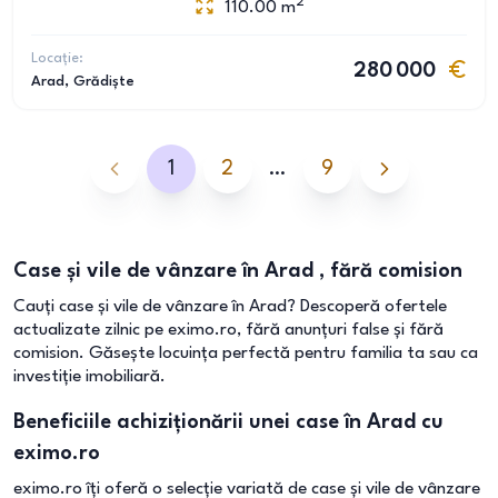
2
110.00
m
Locație:
280 000
Arad
, Grădiște
1
2
…
9
Case și vile de vânzare în Arad , fără comision
Cauți case și vile de vânzare în Arad? Descoperă ofertele
actualizate zilnic pe eximo.ro, fără anunțuri false și fără
comision. Găsește locuința perfectă pentru familia ta sau ca
investiție imobiliară.
Beneficiile achiziționării unei case în Arad cu
eximo.ro
eximo.ro îți oferă o selecție variată de case și vile de vânzare