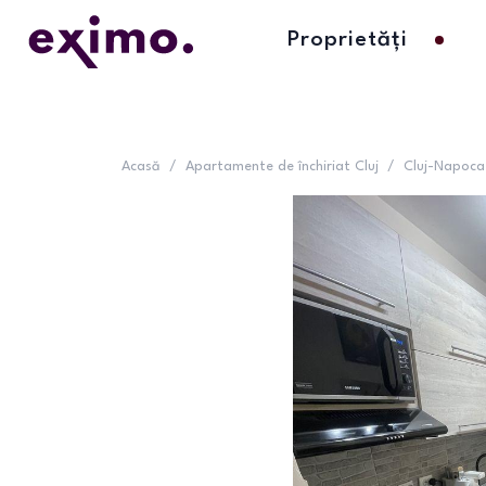
Proprietăți
Acasă
/
Apartamente de închiriat Cluj
/
Cluj-Napoca