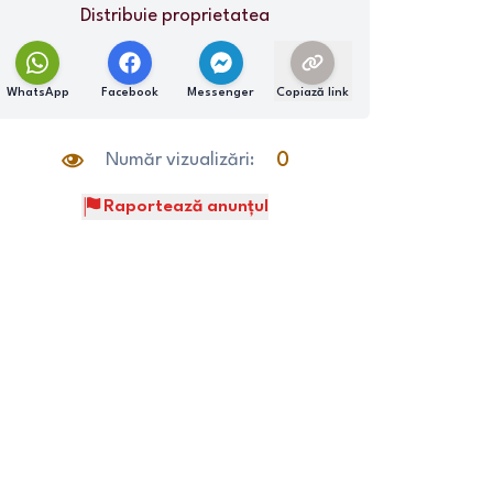
Distribuie proprietatea
WhatsApp
Facebook
Messenger
Copiază link
Număr vizualizări:
0
Raportează anunțul