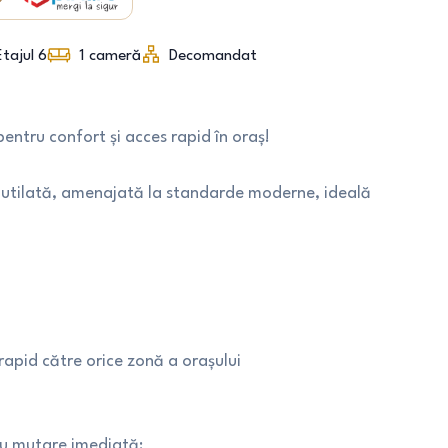
Etajul 6
1
cameră
Decomandat
entru confort și acces rapid în oraș!
i utilată, amenajată la standarde moderne, ideală
apid către orice zonă a orașului
ru mutare imediată: