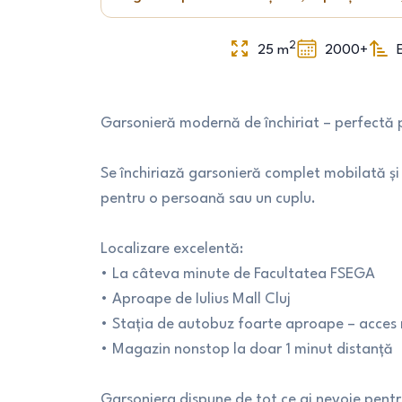
2
25
m
2000+
Garsonieră modernă de închiriat – perfectă p
Se închiriază garsonieră complet mobilată ș
pentru o persoană sau un cuplu.
Localizare excelentă:
• La câteva minute de Facultatea FSEGA
• Aproape de Iulius Mall Cluj
• Stația de autobuz foarte aproape – acces r
• Magazin nonstop la doar 1 minut distanță
Garsoniera dispune de tot ce ai nevoie pent