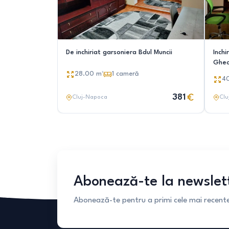
De inchiriat garsoniera Bdul Muncii
Inchi
Gheo
28.00
m²
1
cameră
4
381
Cluj-Napoca
Clu
Abonează-te la newslet
Abonează-te pentru a primi cele mai recente 