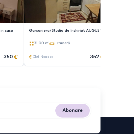
in casa
Garsoniera/Studio de Inchiriat AUGUST
Garsoniera
31.00
m²
1
cameră
22.00
350
352
Cluj-Napoca
Cluj-Nap
Abonare