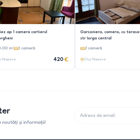
riez ap 1 camera cartierul
Garsoniera, camera, cu terasa 
rgheni
str Iorga central
0.00
m²
1
cameră
1
cameră
420
j-Napoca
Cluj-Napoca
ter
noutăți și informații!