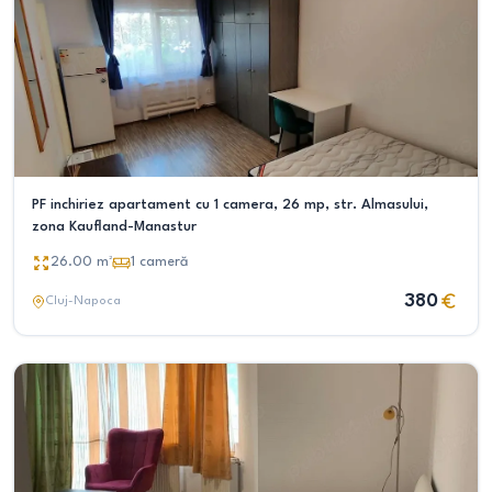
PF inchiriez apartament cu 1 camera, 26 mp, str. Almasului,
zona Kaufland-Manastur
26.00
m²
1
cameră
380
Cluj-Napoca