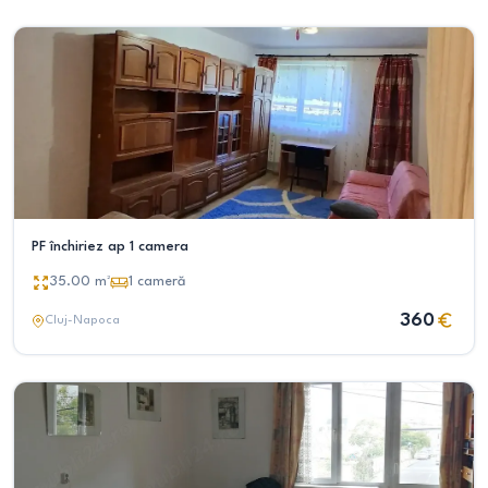
PF închiriez ap 1 camera
35.00
m²
1
cameră
360
Cluj-Napoca