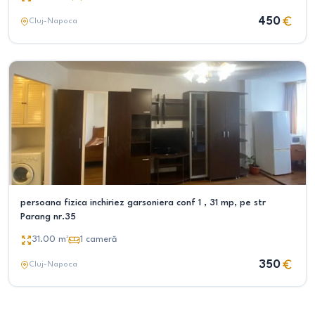
450
Cluj-Napoca
persoana fizica inchiriez garsoniera conf 1 , 31 mp, pe str
Parang nr.35
31.00
m²
1
cameră
350
Cluj-Napoca