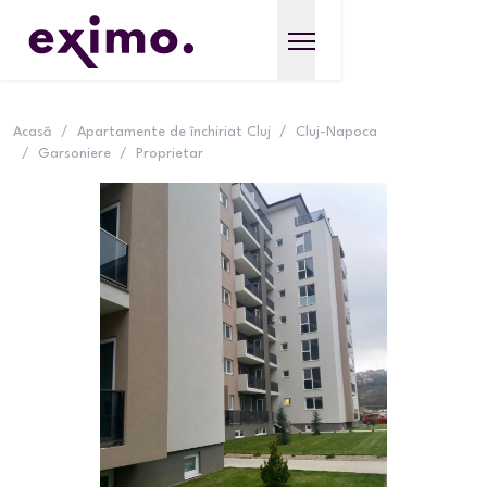
Acasă
/
Apartamente de închiriat Cluj
/
Cluj-Napoca
/
Garsoniere
/
Proprietar