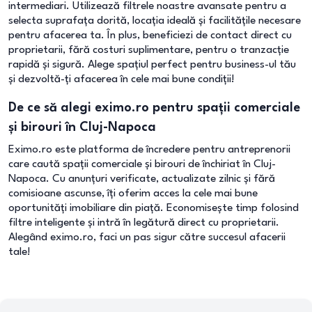
intermediari. Utilizează filtrele noastre avansate pentru a
selecta suprafața dorită, locația ideală și facilitățile necesare
pentru afacerea ta. În plus, beneficiezi de contact direct cu
proprietarii, fără costuri suplimentare, pentru o tranzacție
rapidă și sigură. Alege spațiul perfect pentru business-ul tău
și dezvoltă-ți afacerea în cele mai bune condiții!
De ce să alegi eximo.ro pentru spații comerciale
și birouri în Cluj-Napoca
Eximo.ro este platforma de încredere pentru antreprenorii
care caută spații comerciale și birouri de închiriat în Cluj-
Napoca. Cu anunțuri verificate, actualizate zilnic și fără
comisioane ascunse, îți oferim acces la cele mai bune
oportunități imobiliare din piață. Economisește timp folosind
filtre inteligente și intră în legătură direct cu proprietarii.
Alegând eximo.ro, faci un pas sigur către succesul afacerii
tale!