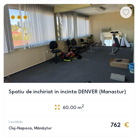
Spatiu de inchiriat in incinta DENVER (Manastur)
2
60.00
m
Locație:
762
Cluj-Napoca
, Mănăștur