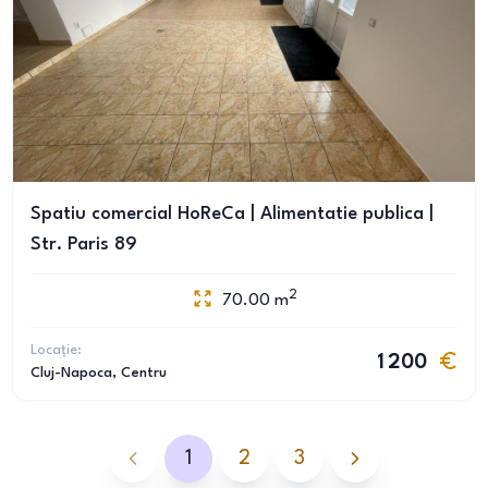
Spatiu comercial HoReCa | Alimentatie publica |
Str. Paris 89
2
70.00
m
Locație:
1 200
Cluj-Napoca
, Centru
1
2
3