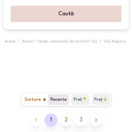
Caută
Acasă
/
Birouri / Spații comerciale de închiriat Cluj
/
Cluj-Napoca
Sortare
Recente
Preț
Preț
crescător
descrescător
1
2
3