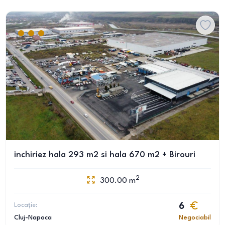
inchiriez hala 293 m2 si hala 670 m2 + Birouri
2
300.00
m
Locație:
6
Cluj-Napoca
Negociabil