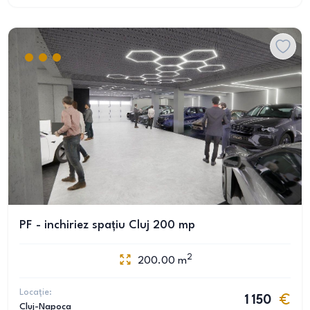
PF - inchiriez spațiu Cluj 200 mp
2
200.00
m
Locație:
1 150
Cluj-Napoca