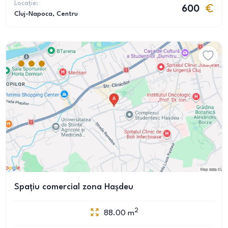
Locație:
600
Cluj-Napoca
, Centru
Spațiu comercial zona Hașdeu
2
88.00
m