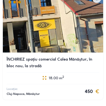
ÎNCHIRIEZ spațiu comercial Calea Mănăștur, în
bloc nou, la stradă
2
18.00
m
Locație:
450
Cluj-Napoca
, Mănăștur