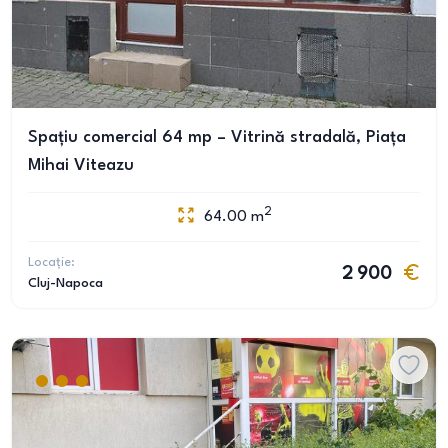
Spațiu comercial 64 mp – Vitrină stradală, Piața
Mihai Viteazu
2
64.00
m
Locație:
2 900
Cluj-Napoca