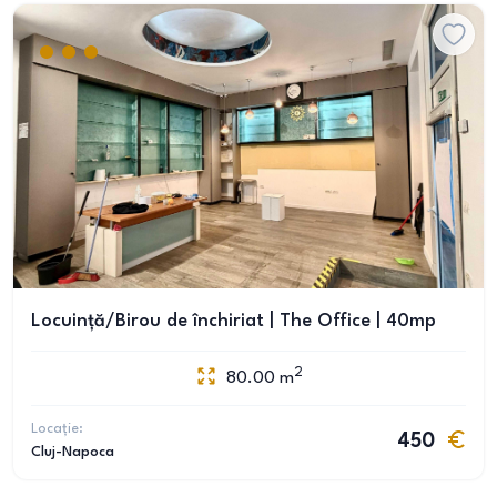
Locuință/Birou de închiriat | The Office | 40mp
2
80.00
m
Locație:
450
Cluj-Napoca