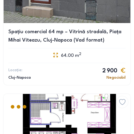
Spațiu comercial 64 mp – Vitrină stradală, Piața
Mihai Viteazu, Cluj-Napoca (Vad format)
2
64.00
m
Locație:
2 900
Cluj-Napoca
Negociabil