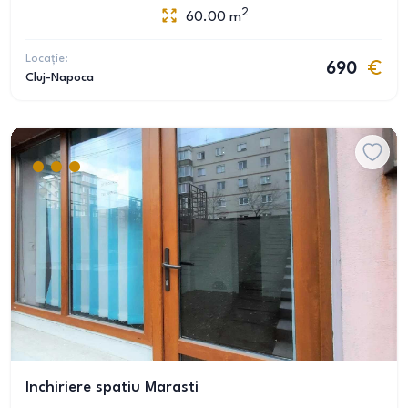
2
60.00
m
Locație:
690
Cluj-Napoca
Inchiriere spatiu Marasti