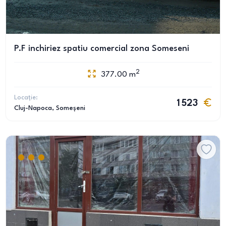
P.F inchiriez spatiu comercial zona Someseni
2
377.00
m
Locație:
1 523
Cluj-Napoca
, Someșeni